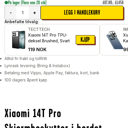
På lager
(Flere enn 20 stk)
ART.NR.
:
61458
LEGG I HANDLEKURV
-
+
Anbefalte tilvalg:
TECTTECH
I
Xiaomi 14T Pro TPU-
Xi
KJØP
deksel Brushed, Svart
Ka
i 
119
NOK
9
Alltid fri frakt og tollfritt
Lynrask levering (Bring & Instabox)
Betaling med Vipps, Apple Pay, faktura, kort, bank
100 dagers åpent kjøp
Xiaomi 14T Pro
Skjermbeskytter i herdet