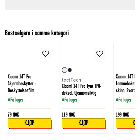
Bestselgere i samme kategori
Xiaomi 14T Pro
Xiaomi 14T Pro
tectTech
Skjermbeskytter -
Lommeboketui i
Xiaomi 14T Pro Tynt TPU-
Beskyttelsesfilm
skinn, Svart
deksel, Gjennomsiktig
På lager
På lager
På lager
79
NOK
119
NOK
199
NOK
KJØP
KJØP
KJ