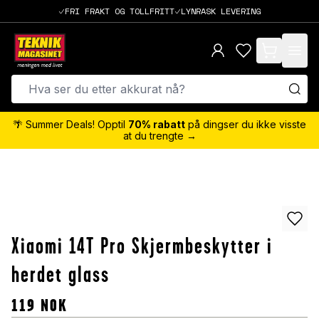
FRI FRAKT OG TOLLFRITT
LYNRASK LEVERING
items in cart,
🌴 Summer Deals! Opptil
70% rabatt
på dingser du ikke visste
at du trengte →
Xiaomi 14T Pro Skjermbeskytter i
herdet glass
119
NOK