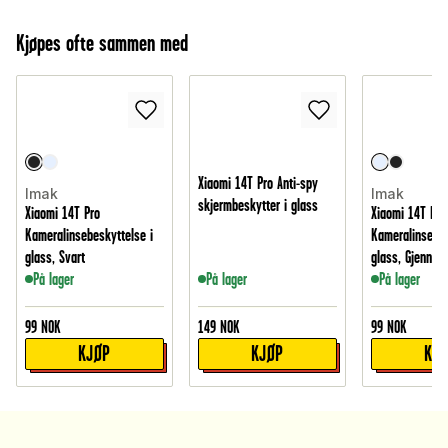
Kjøpes ofte sammen med
Xiaomi 14T Pro Anti-spy
Imak
Imak
skjermbeskytter i glass
Xiaomi 14T Pro
Xiaomi 14T Pro
Kameralinsebeskyttelse i
Kameralinsebes
glass, Svart
glass, Gjennom
På lager
På lager
På lager
99
NOK
149
NOK
99
NOK
KJØP
KJØP
KJ