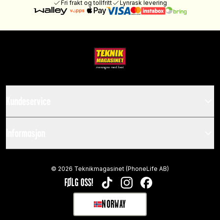
Fri frakt og tollfritt
Lynrask levering
Kundeservice
Informasjon
©
2026
Teknikmagasinet (PhoneLife AB)
FØLG OSS!
TIKTOK
INSTAGRAM
FACEBOOK
NORWAY
SELECT MARKET