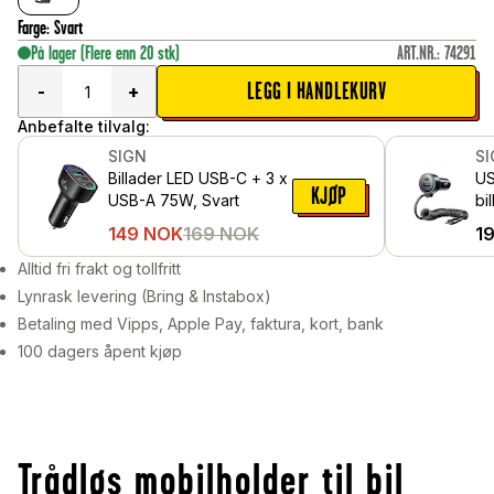
Farge
:
Svart
På lager
(Flere enn 20 stk)
ART.NR.
:
74291
LEGG I HANDLEKURV
-
+
Anbefalte tilvalg:
SIGN
S
Billader LED USB-C + 3 x
US
KJØP
USB-A 75W, Svart
bi
US
149
NOK
169
NOK
1
Sv
Alltid fri frakt og tollfritt
Lynrask levering (Bring & Instabox)
Betaling med Vipps, Apple Pay, faktura, kort, bank
100 dagers åpent kjøp
Trådløs mobilholder til bil