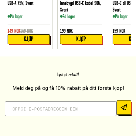
USB-A 75W, Svart
innebygd USB-C kabel 90W,
USB-C til USB-
Svart
Svart
På lager
På lager
På lager
149
NOK
169
NOK
199
NOK
159
NOK
KJØP
KJØP
KJ
Lyst på
rabatt
?
Meld deg på og få 10% rabatt på ditt første kjøp!