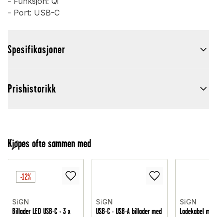
- Funksjon: Qi
- Port: USB-C
Spesifikasjoner
Prishistorikk
Kjøpes ofte sammen med
-12%
SiGN
SiGN
SiGN
Billader LED USB-C + 3 x
USB-C + USB-A billader med
Ladekabel med 