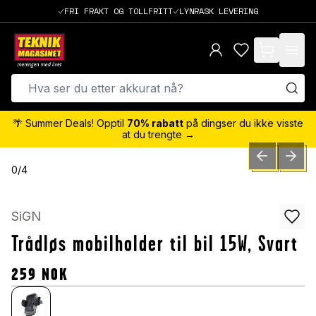
FRI FRAKT OG TOLLFRITT
LYNRASK LEVERING
items in cart,
🌴 Summer Deals! Opptil
70% rabatt
på dingser du ikke visste
at du trengte →
PREVIOUS SLID
NEXT S
0
/
4
SiGN
Trådløs mobilholder til bil 15W, Svart
259
NOK