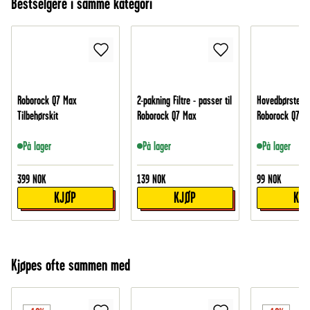
Bestselgere i samme kategori
Roborock Q7 Max
2-pakning Filtre - passer til
Hovedbørste - p
Tilbehørskit
Roborock Q7 Max
Roborock Q7 M
På lager
På lager
På lager
399
NOK
139
NOK
99
NOK
KJØP
KJØP
KJ
Kjøpes ofte sammen med