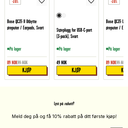
-10%
-10%
Bose QC35 II Utbytte
Bose QC35 Utby
øreputer / Earpads, Svart
øreputer / Earp
Støvplugg for USB-C-port
(3-pack), Svart
På lager
På lager
På lager
89
NOK
99
NOK
49
NOK
89
NOK
99
NOK
KJØP
KJØP
KJ
Lyst på
rabatt
?
Meld deg på og få 10% rabatt på ditt første kjøp!