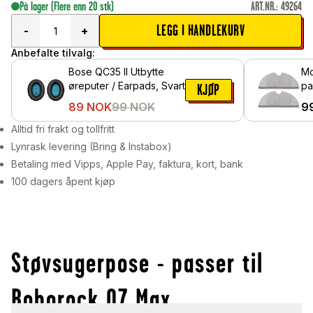
På lager
(Flere enn 20 stk)
ART.NR.
:
49264
LEGG I HANDLEKURV
-
+
Anbefalte tilvalg:
Bose QC35 II Utbytte
Mo
øreputer / Earpads, Svart
pa
KJØP
Ro
89
NOK
99
NOK
9
Alltid fri frakt og tollfritt
Lynrask levering (Bring & Instabox)
Betaling med Vipps, Apple Pay, faktura, kort, bank
100 dagers åpent kjøp
Støvsugerpose - passer til
Roborock Q7 Max