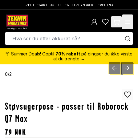
FRI FRAKT OG TOLLFRITT
LYNRASK LEVERING
items in cart,
🌴 Summer Deals! Opptil
70% rabatt
på dingser du ikke visste
at du trengte →
PREVIOUS SLID
NEXT S
0
/
2
Støvsugerpose - passer til Roborock
Q7 Max
79
NOK