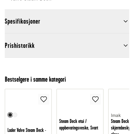
Spesifikasjoner
Prishistorikk
Bestselgere i samme kategori
Imak
Steam Deck etui /
Steam Deck
oppbevaringsveske, Svart
skjermbeskytte
Lader Valve Steam Deck -