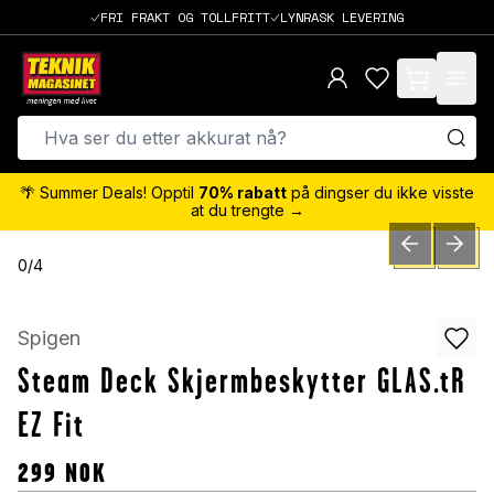
FRI FRAKT OG TOLLFRITT
LYNRASK LEVERING
items in cart,
🌴 Summer Deals! Opptil
70% rabatt
på dingser du ikke visste
at du trengte →
PREVIOUS SLID
NEXT S
0
/
4
Spigen
Steam Deck Skjermbeskytter GLAS.tR
EZ Fit
299
NOK