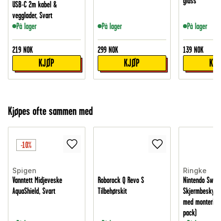
glass
USB-C 2m kabel &
vegglader, Svart
På lager
På lager
På lager
219
NOK
299
NOK
139
NOK
KJØP
KJØP
KJ
Kjøpes ofte sammen med
-10%
Spigen
Ringke
Vanntett Midjeveske
Roborock Q Revo S
Nintendo Switc
AquaShield, Svart
Tilbehørskit
Skjermbeskytte
med montering
pack)