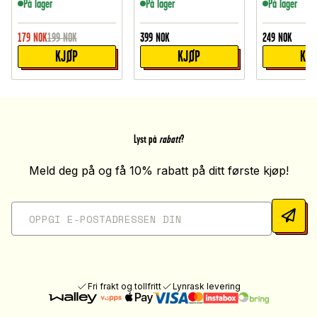
På lager
På lager
På lager
179
NOK
199
NOK
399
NOK
249
NOK
KJØP
KJØP
KJ
Lyst på
rabatt
?
Meld deg på og få 10% rabatt på ditt første kjøp!
Fri frakt og tollfritt
Lynrask levering