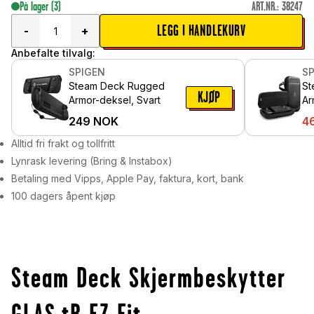
På lager
(3)
ART.NR.
:
38247
LEGG I HANDLEKURV
-
+
Anbefalte tilvalg:
SPIGEN
S
Steam Deck Rugged
St
KJØP
Armor-deksel, Svart
Ar
249
NOK
4
Alltid fri frakt og tollfritt
Lynrask levering (Bring & Instabox)
Betaling med Vipps, Apple Pay, faktura, kort, bank
100 dagers åpent kjøp
Steam Deck Skjermbeskytter
GLAS.tR EZ Fit