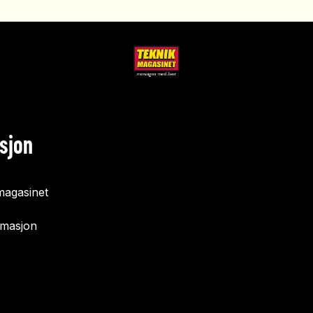
sjon
agasinet
rmasjon