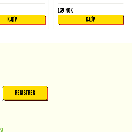
139
NOK
KJØP
KJØP
REGISTRER