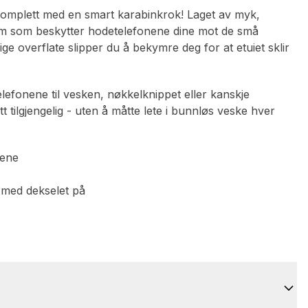
 komplett med en smart karabinkrok! Laget av myk,
lem som beskytter hodetelefonene dine mot de små
ge overflate slipper du å bekymre deg for at etuiet sklir
efonene til vesken, nøkkelknippet eller kanskje
 tilgjengelig - uten å måtte lete i bunnløs veske hver
nene
r med dekselet på