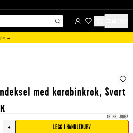
MENY
items in cart, view 
ngte →
ondeksel med karabinkrok, Svart
OK
ART.NR.
:
38037
LEGG I HANDLEKURV
+