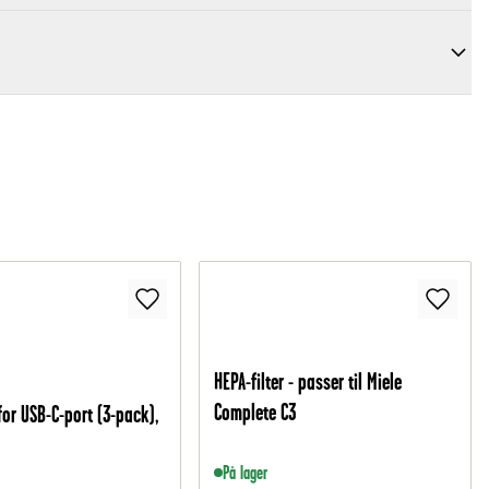
HEPA-filter - passer til Miele
Complete C3
for USB-C-port (3-pack),
På lager