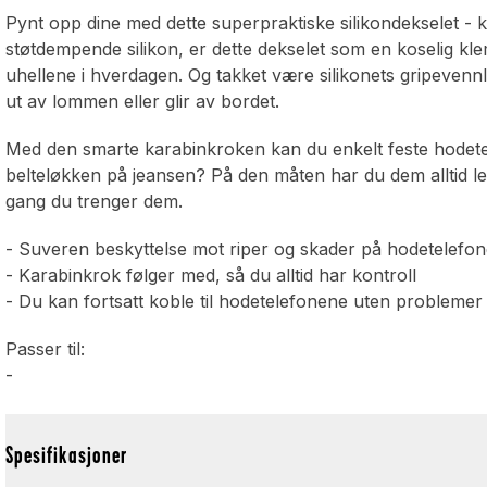
Pynt opp dine
med dette superpraktiske silikondekselet -
støtdempende silikon, er dette dekselet som en koselig k
uhellene i hverdagen. Og takket være silikonets gripevennli
ut av lommen eller glir av bordet.
Med den smarte karabinkroken kan du enkelt feste hodetel
belteløkken på jeansen? På den måten har du dem alltid lett
gang du trenger dem.
- Suveren beskyttelse mot riper og skader på hodetelefo
- Karabinkrok følger med, så du alltid har kontroll
- Du kan fortsatt koble til hodetelefonene uten probleme
Passer til:
-
Spesifikasjoner