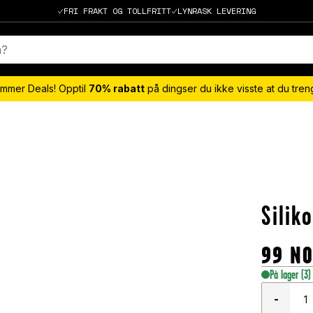
FRI FRAKT OG TOLLFRITT
LYNRASK LEVERING
mmer Deals! Opptil
70% rabatt
på dingser du ikke visste at du tre
Silik
99
N
På lager
(3)
-