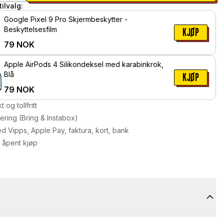
ilvalg:
Google Pixel 9 Pro Skjermbeskytter -
Beskyttelsesfilm
KJØP
79
NOK
Apple AirPods 4 Silikondeksel med karabinkrok,
Blå
KJØP
79
NOK
kt og tollfritt
ering (Bring & Instabox)
d Vipps, Apple Pay, faktura, kort, bank
 åpent kjøp