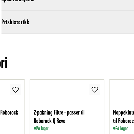
Prishistorikk
ri
l Roborock
2-pakning Filtre - passer til
Moppeklute
Roborock Q Revo
til Roboro
På lager
På lager