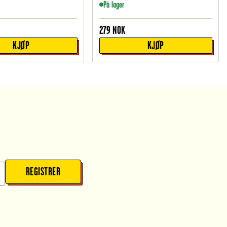
På lager
279
NOK
KJØP
KJØP
REGISTRER