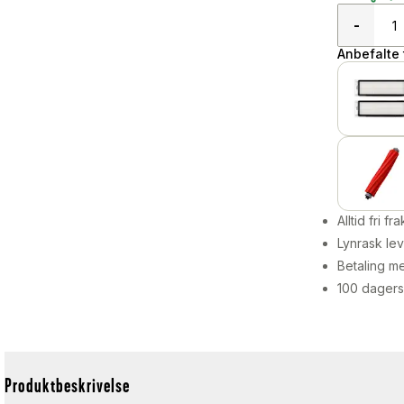
-
Anbefalte t
Alltid fri fra
Lynrask lev
Betaling me
100 dagers
Produktbeskrivelse