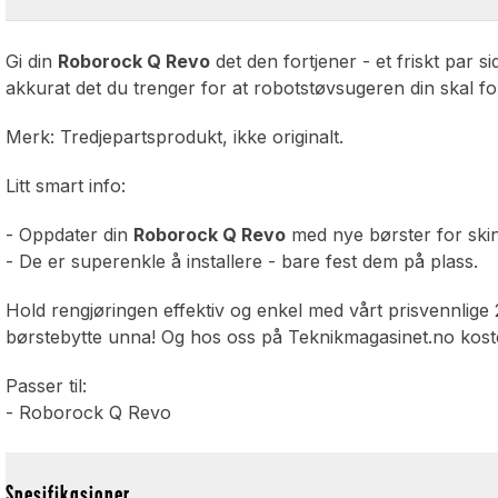
Gi din
Roborock Q Revo
det den fortjener - et friskt par 
akkurat det du trenger for at robotstøvsugeren din skal fortse
Merk: Tredjepartsprodukt, ikke originalt.
Litt smart info:
- Oppdater din
Roborock Q Revo
med nye børster for ski
- De er superenkle å installere - bare fest dem på plass.
Hold rengjøringen effektiv og enkel med vårt prisvennlige 
børstebytte unna! Og hos oss på Teknikmagasinet.no koster
Passer til:
- Roborock Q Revo
Spesifikasjoner