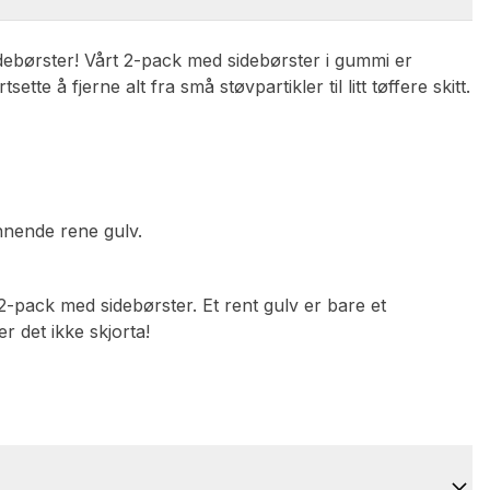
sidebørster! Vårt 2-pack med sidebørster i gummi er
tte å fjerne alt fra små støvpartikler til litt tøffere skitt.
nnende rene gulv.
2-pack med sidebørster. Et rent gulv er bare et
 det ikke skjorta!