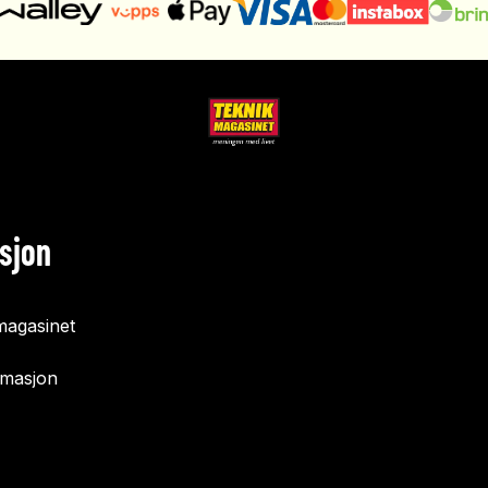
sjon
agasinet
rmasjon