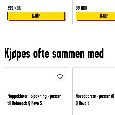
399
NOK
99
NOK
KJØP
KJØP
Kjøpes ofte sammen med
Moppekluter i 2-pakning - passer
Hovedbørste - passer ti
til Roborock Q Revo S
Q Revo S