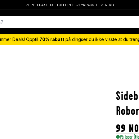
FRI FRAKT OG TOLLFRITT
LYNRASK LEVERING
mmer Deals! Opptil
70% rabatt
på dingser du ikke visste at du tre
Sideb
Robor
99
N
På lager
(Fl