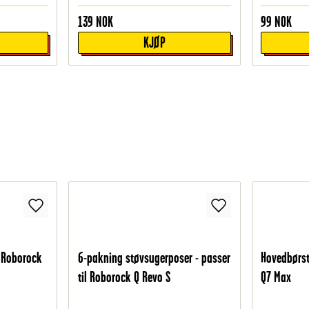
139
NOK
99
NOK
KJØP
l Roborock
6-pakning støvsugerposer - passer
Hovedbørst
til Roborock Q Revo S
Q7 Max