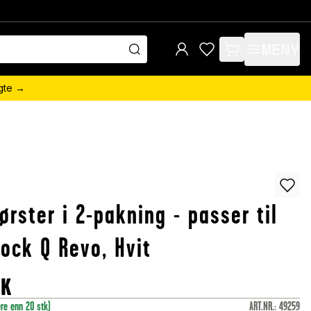
MENY
items in cart, view 
ngte →
ørster i 2-pakning - passer til
ock Q Revo, Hvit
OK
ere enn 20 stk)
ART.NR.
:
49259