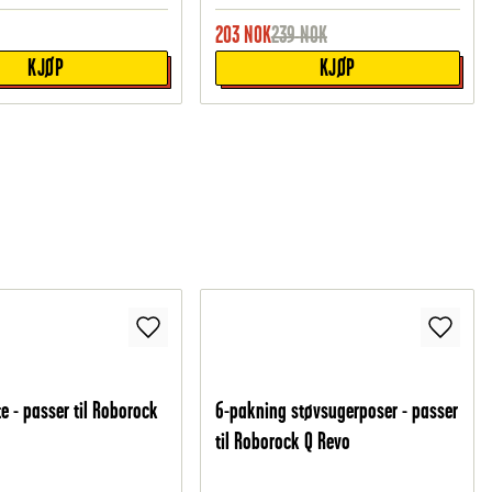
203
NOK
239
NOK
KJØP
KJØP
e - passer til Roborock
6-pakning støvsugerposer - passer
til Roborock Q Revo