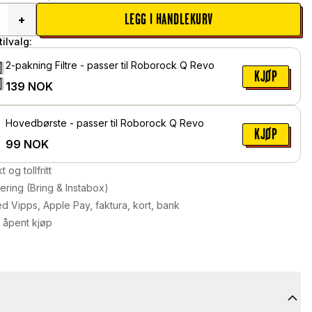
LEGG I HANDLEKURV
+
ilvalg:
2-pakning Filtre - passer til Roborock Q Revo
KJØP
139
NOK
Hovedbørste - passer til Roborock Q Revo
KJØP
99
NOK
kt og tollfritt
ering (Bring & Instabox)
d Vipps, Apple Pay, faktura, kort, bank
 åpent kjøp