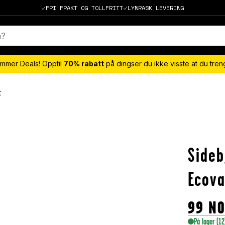
FRI FRAKT OG TOLLFRITT
LYNRASK LEVERING
mmer Deals! Opptil
70% rabatt
på dingser du ikke visste at du tre
t
Sideb
Ecova
99
N
På lager
(12