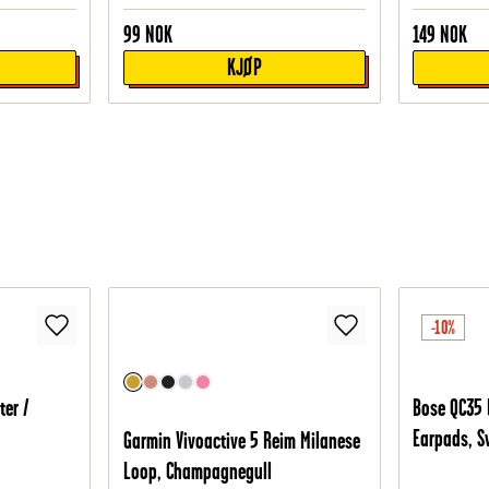
99
NOK
149
NOK
KJØP
-10%
ter /
Bose QC35 I
Earpads, S
Garmin Vivoactive 5 Reim Milanese
Loop, Champagnegull