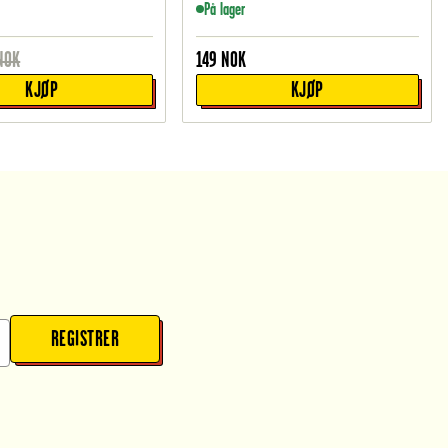
På lager
NOK
149
NOK
KJØP
KJØP
REGISTRER