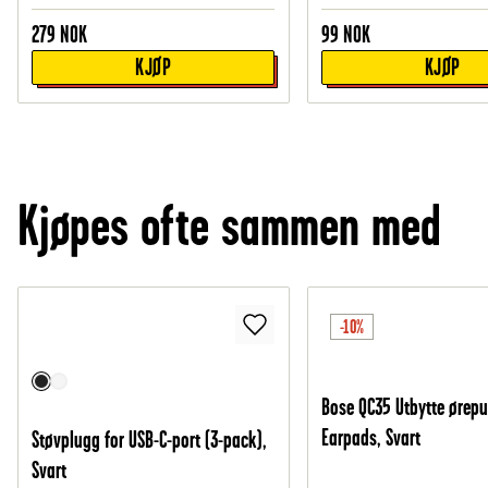
279
NOK
99
NOK
KJØP
KJØP
Kjøpes ofte sammen med
-10%
Bose QC35 Utbytte ørepu
Earpads, Svart
Støvplugg for USB-C-port (3-pack),
Svart