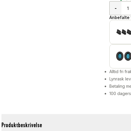
-
Anbefalte t
Alltid fri fra
Lynrask lev
Betaling me
100 dagers
Produktbeskrivelse