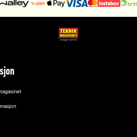
sjon
agasinet
rmasjon