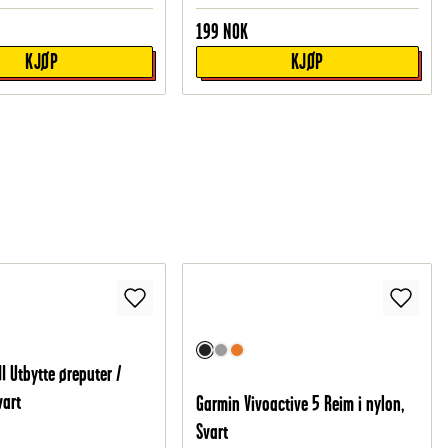
199
NOK
KJØP
KJØP
I Utbytte øreputer /
vart
Garmin Vivoactive 5 Reim i nylon,
Svart