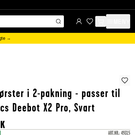
MENY
items in cart, view 
ngte →
ørster i 2-pakning - passer til
cs Deebot X2 Pro, Svart
OK
)
ART.NR.
:
49315