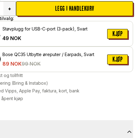
LEGG I HANDLEKURV
+
ilvalg:
Støvplugg for USB-C-port (3-pack), Svart
KJØP
49
NOK
Bose QC35 Utbytte øreputer / Earpads, Svart
KJØP
89
NOK
99
NOK
kt og tollfritt
ering (Bring & Instabox)
d Vipps, Apple Pay, faktura, kort, bank
 åpent kjøp