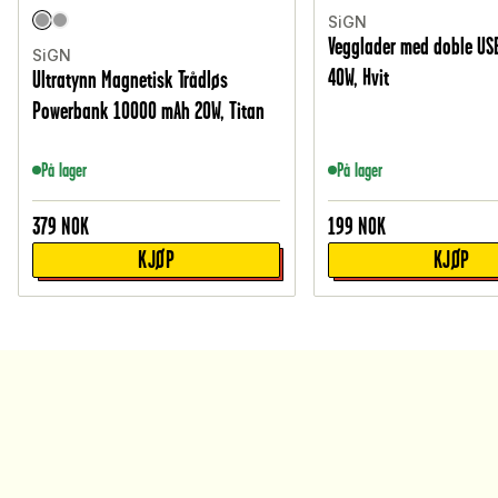
SiGN
Vegglader med doble USB
SiGN
40W, Hvit
Ultratynn Magnetisk Trådløs
Powerbank 10000 mAh 20W, Titan
På lager
På lager
379
NOK
199
NOK
KJØP
KJØP