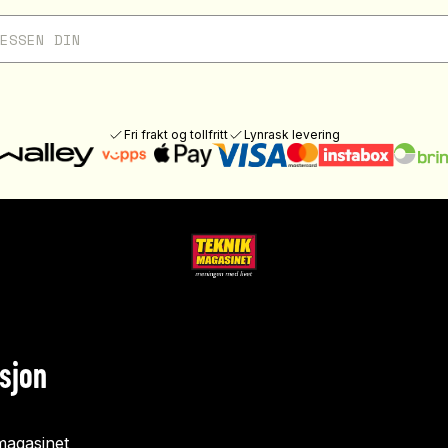
Fri frakt og tollfritt
Lynrask levering
sjon
agasinet