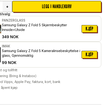
LEGG I HANDLEKURV
+
ilvalg:
PANZERGLASS
Samsung Galaxy Z Fold 5 Skjermbeskytter
KJØP
Innside+Utside
349
NOK
IMAK
Samsung Galaxy Z Fold 5 Kameralinsebeskyttelse i
KJØP
glass, Gjennomsiktig
99
NOK
kt og tollfritt
ering (Bring & Instabox)
d Vipps, Apple Pay, faktura, kort, bank
 åpent kjøp