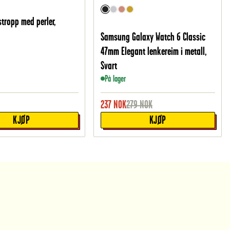
tropp med perler,
Samsung Galaxy Watch 6 Classic
47mm Elegant lenkereim i metall,
Svart
På lager
237
NOK
279
NOK
KJØP
KJØP