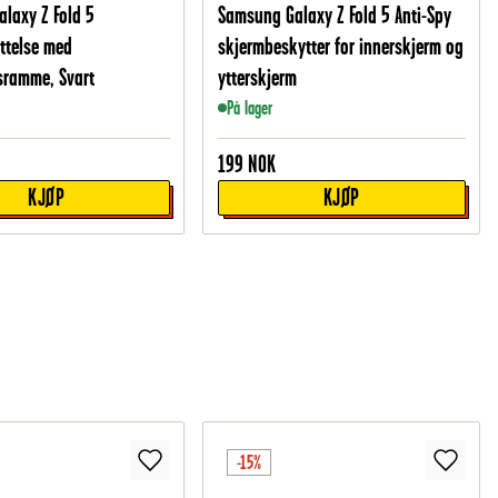
laxy Z Fold 5
Samsung Galaxy Z Fold 5 Anti-Spy
ttelse med
skjermbeskytter for innerskjerm og
sramme, Svart
ytterskjerm
På lager
199
NOK
KJØP
KJØP
-15%