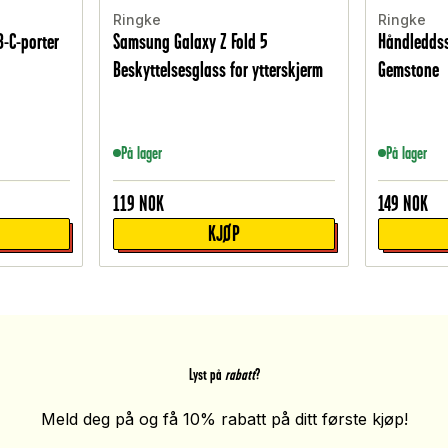
Ringke
Ringke
-C-porter
Samsung Galaxy Z Fold 5
Håndleddss
Beskyttelsesglass for ytterskjerm
Gemstone
På lager
På lager
119
NOK
149
NOK
KJØP
Lyst på
rabatt
?
Meld deg på og få 10% rabatt på ditt første kjøp!