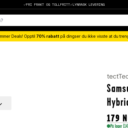
FRI FRAKT OG TOLLFRITT
LYNRASK LEVERING
mmer Deals! Opptil
70% rabatt
på dingser du ikke visste at du tre
tectTe
Samsu
Hybri
179
N
På lager
(14