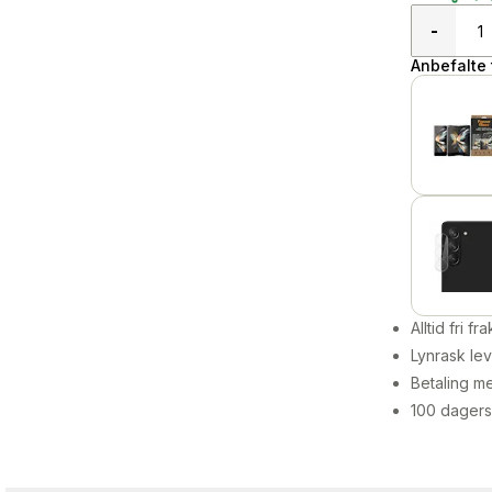
-
Anbefalte t
Alltid fri fra
Lynrask lev
Betaling me
100 dagers