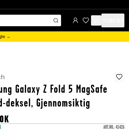
MENY
items in cart, view 
ngte →
ch
ng Galaxy Z Fold 5 MagSafe
d-deksel, Gjennomsiktig
OK
)
ART.NR.
:
41426