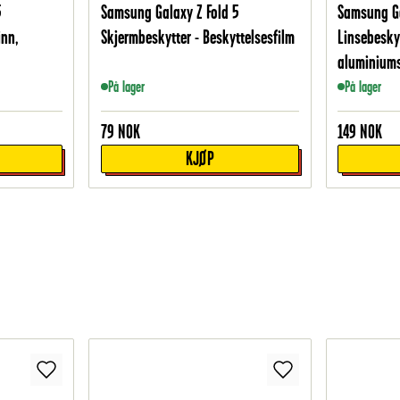
5
Samsung Galaxy Z Fold 5
Samsung Ga
inn,
Skjermbeskytter - Beskyttelsesfilm
Linsebesky
aluminium
På lager
På lager
79
NOK
149
NOK
KJØP