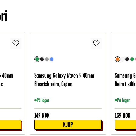
ri
 5 40mm
Samsung Galaxy Watch 5 40mm
Samsung G
ac
Elastisk reim, Grønn
Reim i sili
På lager
På lager
149
NOK
139
NOK
KJØP