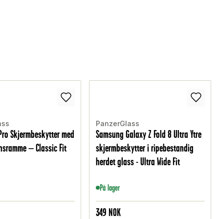
ass
PanzerGlass
Pro Skjermbeskytter med
Samsung Galaxy Z Fold 8 Ultra Ytre
onsramme – Classic Fit
skjermbeskytter i ripebestandig
herdet glass - Ultra Wide Fit
På lager
349
NOK