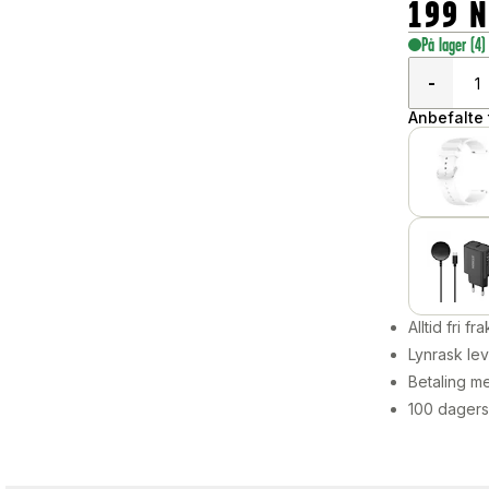
199
N
På lager
(4)
-
Anbefalte t
Alltid fri fra
Lynrask lev
Betaling me
100 dagers