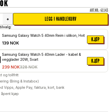
OK
ART.NR.
:
61143
LEGG I HANDLEKURV
+
ilvalg:
Samsung Galaxy Watch 5 40mm Reim i silikon, Hvit
KJØP
139
NOK
Samsung Galaxy Watch 5 40mm Lader - kabel &
vegglader 20W, Svart
KJØP
239
NOK
328
NOK
kt og tollfritt
ering (Bring & Instabox)
d Vipps, Apple Pay, faktura, kort, bank
 åpent kjøp