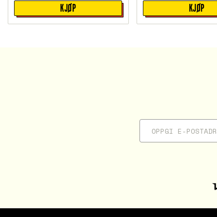
KJØP
KJØP