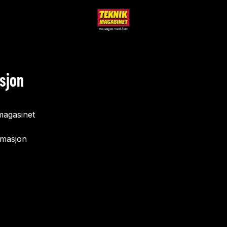
sjon
agasinet
rmasjon