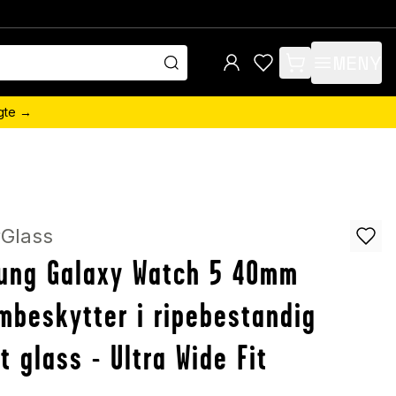
MENY
items in cart, view 
ngte →
Glass
ung Galaxy Watch 5 40mm
mbeskytter i ripebestandig
t glass - Ultra Wide Fit