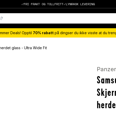
FRI FRAKT OG TOLLFRITT
LYNRASK LEVERING
mmer Deals! Opptil
70% rabatt
på dingser du ikke visste at du tre
rdet glass - Ultra Wide Fit
Panzer
Sams
Skjer
herde