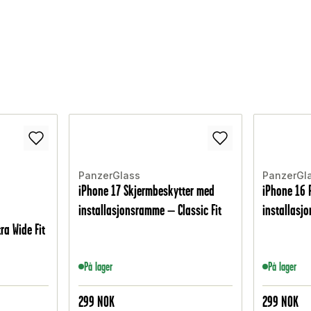
PanzerGlass
PanzerGl
iPhone 17 Skjermbeskytter med
iPhone 16 
installasjonsramme – Classic Fit
installasj
ra Wide Fit
På lager
På lager
299
NOK
299
NOK