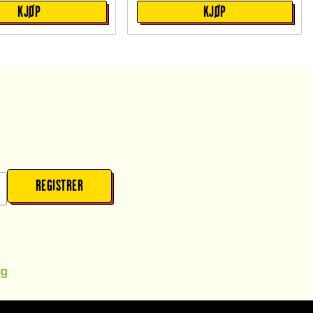
KJØP
KJØP
REGISTRER