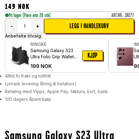
149
NOK
På lager
(Flere enn 20 stk)
ART.NR.
:
38277
LEGG I HANDLEKURV
-
+
Anbefalte tilvalg:
RINGKE
I
Samsung Galaxy S23
Sa
KJØP
Ultra Folio Grip Wallet
Ul
Magnetic, Svart
Ka
199
NOK
9
i 
Alltid fri frakt og tollfritt
Lynrask levering (Bring & Instabox)
Betaling med Vipps, Apple Pay, faktura, kort, bank
100 dagers åpent kjøp
Samsung Galaxy S23 Ultra