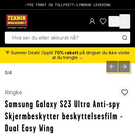
FRI FRAKT OG TOLLFRITT
LYNRASK LEVERING
items in cart,
🌴 Summer Deals! Opptil
70% rabatt
på dingser du ikke visste
at du trengte →
PREVIOUS SLID
NEXT S
0
/
4
Ringke
Samsung Galaxy S23 Ultra Anti-spy
Skjermbeskytter beskyttelsesfilm -
Dual Easy Wing