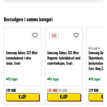
Bestselgere i samme kategori
-15%
Ringke
Samsung Galaxy S23 Ultra
Samsung Galaxy S23 Ultra
Samsung Galaxy
Lommeboketui i ekte
Magnetic hybriddeksel med
Skjermbeskytte
skinn, Svart
stativfunksjon, Svart
beskyttelsesfil
Easy Wing (2-p
På lager
På lager
På lager
199
NOK
135
NOK
159
NOK
179
NOK
KJØP
KJØP
KJ