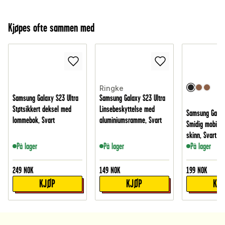
Kjøpes ofte sammen med
Ringke
Samsung Galaxy S23 Ultra
Samsung Galaxy S23 Ultra
Støtsikkert deksel med
Linsebeskyttelse med
Samsung Galaxy
lommebok, Svart
aluminiumsramme, Svart
Smidig mobiletu
skinn, Svart
På lager
På lager
På lager
249
NOK
149
NOK
199
NOK
KJØP
KJØP
KJ