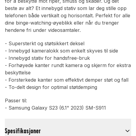
for å beskytte mot riper, smuss og skader. Og det
beste av alt? Et innebygd stativ som lar deg stille opp
telefonen både vertikalt og horisontalt. Perfekt for alle
dine binge-watching-øyeblikk eller når du trenger
hendene fri under videosamtaler.
- Supersterkt og støtsikkert deksel
- Innebygd kameralokk som enkelt skyves til side
- Innebygd stativ for handsfree-bruk
- Forhøyede kanter rundt kamera og skjerm for ekstra
beskyttelse
- Forsterkede kanter som effektivt demper støt og fall
- To-delt design for optimal støtdemping
Passer til:
- Samsung Galaxy S23 (6.1" 2023) SM-S911
Spesifikasjoner