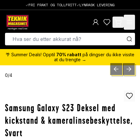
FRI FRAKT OG TOLLFRITT
LYNRASK LEVERING
items in cart,
🌴 Summer Deals! Opptil
70% rabatt
på dingser du ikke visste
at du trengte →
PREVIOUS SLID
NEXT S
0
/
4
Samsung Galaxy S23 Deksel med
kickstand & kameralinsebeskyttelse,
Svart