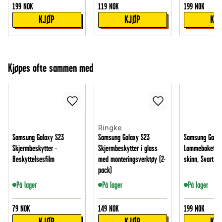
199
NOK
119
NOK
199
NOK
KJØP
KJØP
KJ
Kjøpes ofte sammen med
Ringke
Samsung Galaxy S23
Samsung Galaxy S23
Samsung Galax
Skjermbeskytter -
Skjermbeskytter i glass
Lommeboketui i
Beskyttelsesfilm
med monteringsverktøy (2-
skinn, Svart
pack)
På lager
På lager
På lager
79
NOK
149
NOK
199
NOK
KJØP
KJØP
KJ