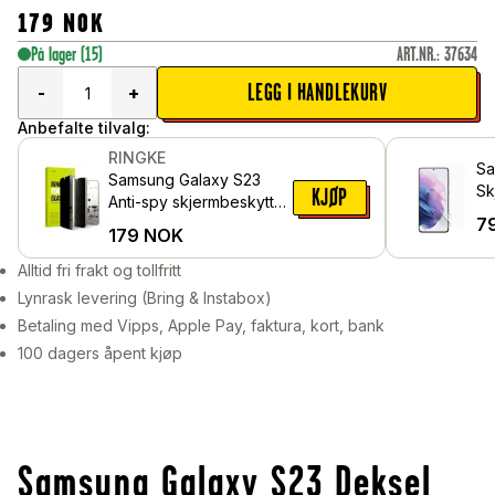
179
NOK
På lager
(15)
ART.NR.
:
37634
LEGG I HANDLEKURV
-
+
Anbefalte tilvalg:
RINGKE
Sa
Samsung Galaxy S23
Sk
KJØP
Anti-spy skjermbeskytter
Be
7
i glass med
179
NOK
monteringsverktøy
Alltid fri frakt og tollfritt
Lynrask levering (Bring & Instabox)
Betaling med Vipps, Apple Pay, faktura, kort, bank
100 dagers åpent kjøp
Samsung Galaxy S23 Deksel