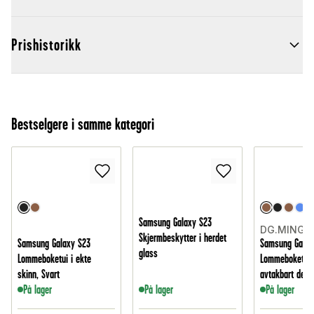
Prishistorikk
Bestselgere i samme kategori
Samsung Galaxy S23
DG.MING
Skjermbeskytter i herdet
Samsung Galaxy S23
Samsung Galax
glass
Lommeboketui i ekte
Lommeboketui
skinn, Svart
avtakbart deks
På lager
På lager
På lager