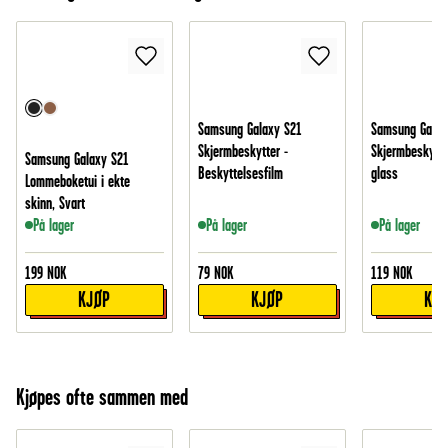
Samsung Galaxy S21
Samsung Galax
Skjermbeskytter -
Skjermbeskytte
Samsung Galaxy S21
Beskyttelsesfilm
glass
Lommeboketui i ekte
skinn, Svart
På lager
På lager
På lager
199
NOK
79
NOK
119
NOK
KJØP
KJØP
KJ
Kjøpes ofte sammen med