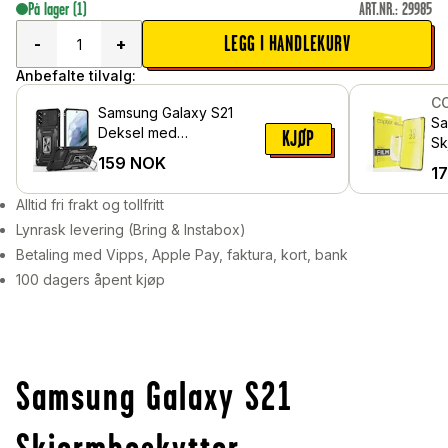
På lager
(1)
ART.NR.
:
29985
LEGG I HANDLEKURV
-
+
Anbefalte tilvalg:
C
Samsung Galaxy S21
Sa
Deksel med
KJØP
Sk
kameralinsebeskyttelse
159
NOK
Be
1
og finger-ring, Svart
Alltid fri frakt og tollfritt
Lynrask levering (Bring & Instabox)
Betaling med Vipps, Apple Pay, faktura, kort, bank
100 dagers åpent kjøp
Samsung Galaxy S21
Skjermbeskytter -