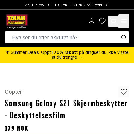
FRI FRAKT OG TOLLFRITT
LYNRASK LEVERING
items in cart,
🌴 Summer Deals! Opptil
70% rabatt
på dingser du ikke visste
at du trengte →
Copter
Samsung Galaxy S21 Skjermbeskytter
- Beskyttelsesfilm
179
NOK