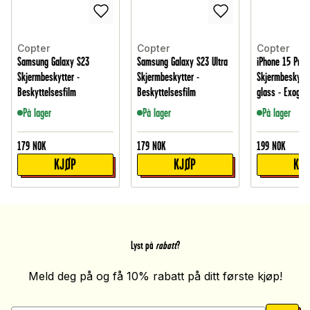
Copter
Copter
Copter
Samsung Galaxy S23
Samsung Galaxy S23 Ultra
iPhone 15 Pro
Skjermbeskytter -
Skjermbeskytter -
Skjermbeskytte
Beskyttelsesfilm
Beskyttelsesfilm
glass - Exogla
På lager
På lager
På lager
179
NOK
179
NOK
199
NOK
KJØP
KJØP
KJ
Lyst på
rabatt
?
Meld deg på og få 10% rabatt på ditt første kjøp!