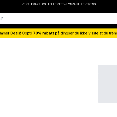
FRI FRAKT OG TOLLFRITT
LYNRASK LEVERING
mmer Deals! Opptil
70% rabatt
på dingser du ikke visste at du tre