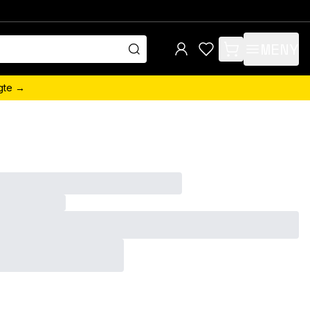
MENY
items in cart, view 
ngte →