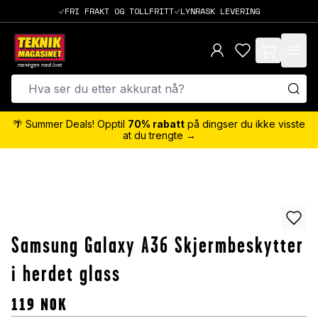
FRI FRAKT OG TOLLFRITT
LYNRASK LEVERING
items in cart,
🌴 Summer Deals! Opptil
70% rabatt
på dingser du ikke visste
at du trengte →
Samsung Galaxy A36 Skjermbeskytter
i herdet glass
119
NOK