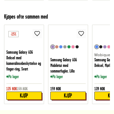
Kjøpes ofte sammen med
-15%
Samsung Galaxy A36
Mobique
Deksel med
Samsung Galaxy A36
Samsung Galax
kameralinsebeskyttelse og
Mobiletui med
Deksel, Mørke 
finger-ring, Svart
sommerfugler, Lilla
På lager
På lager
På lager
135
NOK
159
NOK
159
NOK
139
NOK
KJØP
KJØP
KJ