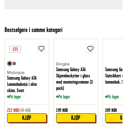
Bestselgere i samme kategori
-15%
Ringke
Samsung Galaxy A36
Samsung Galax
Mobique
Skjermbeskytter i glass
Støtsikkert de
Samsung Galaxy A36
med monteringsramme (2-
lommebok, Sva
Lommeboketui i ekte
pack)
skinn, Svart
På lager
På lager
På lager
212
NOK
249
NOK
199
NOK
249
NOK
KJØP
KJØP
KJ