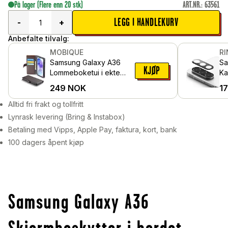
På lager
(Flere enn 20 stk)
ART.NR.
:
63561
LEGG I HANDLEKURV
-
+
Anbefalte tilvalg:
MOBIQUE
R
Samsung Galaxy A36
Sa
KJØP
Lommeboketui i ekte
Ka
skinn, Brun
i 
249
NOK
1
Alltid fri frakt og tollfritt
Lynrask levering (Bring & Instabox)
Betaling med Vipps, Apple Pay, faktura, kort, bank
100 dagers åpent kjøp
Samsung Galaxy A36
Skjermbeskytter i herdet