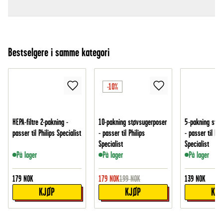
Bestselgere i samme kategori
-10%
HEPA-filtre 2-pakning -
10-pakning støvsugerposer
5-pakning støv
passer til Philips Specialist
- passer til Philips
- passer til Phi
Specialist
Specialist
På lager
På lager
På lager
179
NOK
179
NOK
199
NOK
139
NOK
KJØP
KJØP
KJ