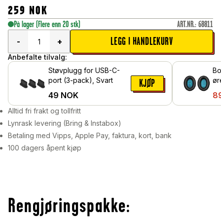
259
NOK
På lager
(Flere enn 20 stk)
ART.NR.
:
68811
LEGG I HANDLEKURV
-
+
Anbefalte tilvalg:
Støvplugg for USB-C-
Bo
port (3-pack), Svart
ør
KJØP
Sv
49
NOK
8
Alltid fri frakt og tollfritt
Lynrask levering (Bring & Instabox)
Betaling med Vipps, Apple Pay, faktura, kort, bank
100 dagers åpent kjøp
Rengjøringspakke: