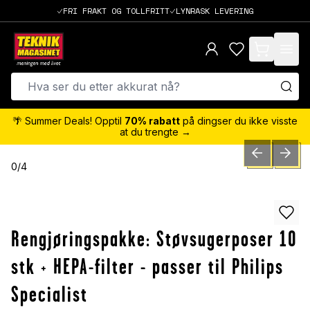
FRI FRAKT OG TOLLFRITT
LYNRASK LEVERING
items in cart,
🌴 Summer Deals! Opptil
70% rabatt
på dingser du ikke visste
at du trengte →
PREVIOUS SLID
NEXT S
0
/
4
Rengjøringspakke: Støvsugerposer 10
stk + HEPA-filter - passer til Philips
Specialist