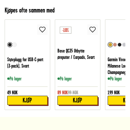
Kjøpes ofte sammen med
-10%
Bose QC35 Utbytte
øreputer / Earpads, Svart
Støvplugg for USB-C-port
Garmin Vivoact
(3-pack), Svart
Milanese Loop,
Champagnegull
På lager
På lager
På lager
49
NOK
89
NOK
99
NOK
199
NOK
KJØP
KJØP
KJ