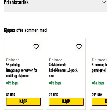
Prishistorikk
Kjøpes ofte sammen med
Deltaco
Deltaco
Deltaco G
52-pakning
Selvklæbende
5-pakning hjul t
Rengjøringsservietter for
kabelklemmer 10-pack,
gamingstol, Sv
mobil og skjermer
svart
På lager
På lager
På lager
89
NOK
79
NOK
299
NOK
KJØP
KJØP
KJ