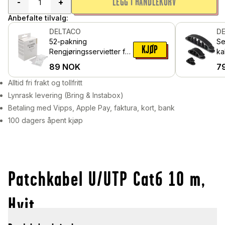
LEGG I HANDLEKURV
-
+
Anbefalte tilvalg:
DELTACO
D
52-pakning
Se
KJØP
Rengjøringsservietter for
ka
mobil og skjermer
pa
89
NOK
7
Alltid fri frakt og tollfritt
Lynrask levering (Bring & Instabox)
Betaling med Vipps, Apple Pay, faktura, kort, bank
100 dagers åpent kjøp
Patchkabel U/UTP Cat6 10 m,
Hvit