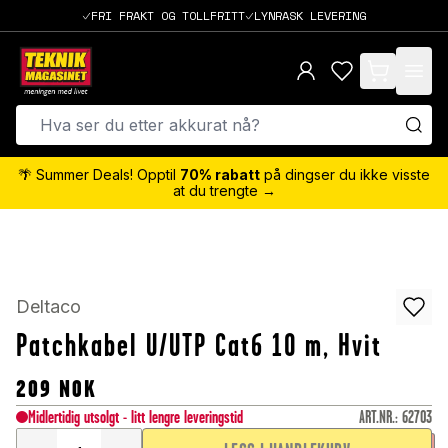
FRI FRAKT OG TOLLFRITT
LYNRASK LEVERING
items in cart,
🌴 Summer Deals! Opptil
70% rabatt
på dingser du ikke visste
at du trengte →
Deltaco
Patchkabel U/UTP Cat6 10 m, Hvit
209
NOK
Midlertidig utsolgt - litt lengre leveringstid
ART.NR.
:
62703