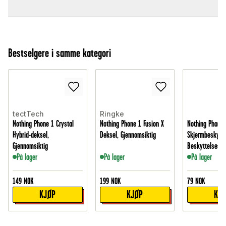
Bestselgere i samme kategori
tectTech
Ringke
Nothing Phone 1 Crystal
Nothing Phone 1 Fusion X
Nothing Phone 
Hybrid-deksel,
Deksel, Gjennomsiktig
Skjermbeskytte
Gjennomsiktig
Beskyttelsesfi
På lager
På lager
På lager
149
NOK
199
NOK
79
NOK
KJØP
KJØP
KJ