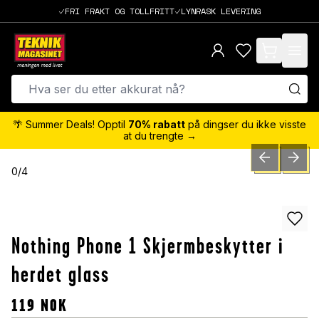
FRI FRAKT OG TOLLFRITT
LYNRASK LEVERING
items in cart,
🌴 Summer Deals! Opptil
70% rabatt
på dingser du ikke visste
at du trengte →
PREVIOUS SLID
NEXT S
0
/
4
Nothing Phone 1 Skjermbeskytter i
herdet glass
119
NOK