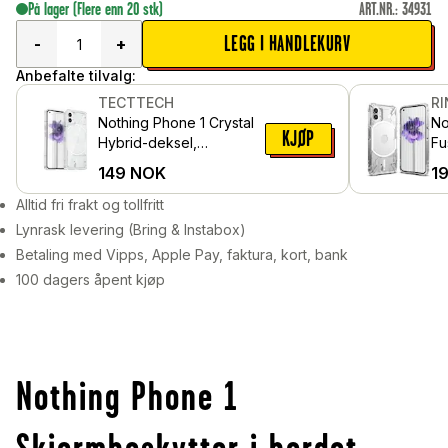
På lager
(Flere enn 20 stk)
ART.NR.
:
34931
LEGG I HANDLEKURV
-
+
Anbefalte tilvalg:
TECTTECH
R
Nothing Phone 1 Crystal
No
KJØP
Hybrid-deksel,
Fu
Gjennomsiktig
Gj
149
NOK
1
Alltid fri frakt og tollfritt
Lynrask levering (Bring & Instabox)
Betaling med Vipps, Apple Pay, faktura, kort, bank
100 dagers åpent kjøp
Nothing Phone 1
Skjermbeskytter i herdet