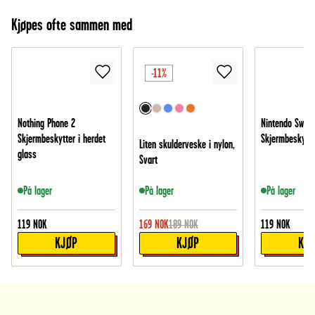
Kjøpes ofte sammen med
-11%
Nothing Phone 2
Nintendo Switch
Skjermbeskytter i herdet
Skjermbeskytte
Liten skulderveske i nylon,
glass
Svart
På lager
På lager
På lager
119
NOK
169
NOK
189
NOK
119
NOK
KJØP
KJØP
KJ