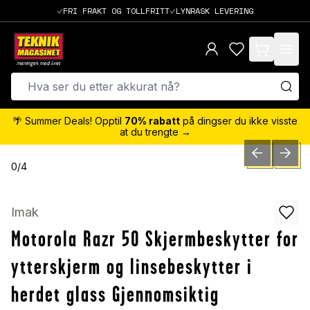
FRI FRAKT OG TOLLFRITT
LYNRASK LEVERING
items in cart,
🌴 Summer Deals! Opptil
70% rabatt
på dingser du ikke visste
at du trengte →
PREVIOUS SLID
NEXT S
0
/
4
Imak
Motorola Razr 50 Skjermbeskytter for
ytterskjerm og linsebeskytter i
herdet glass Gjennomsiktig