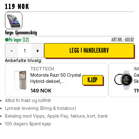
119
NOK
Farge
:
Gjennomsiktig
På lager
(12)
ART.NR.
:
60102
LEGG I HANDLEKURV
-
+
Anbefalte tilvalg:
TECTTECH
I
Motorola Razr 50 Crystal
Ga
KJØP
Hybrid-deksel,
Sk
Gjennomsiktig
149
NOK
11
Alltid fri frakt og tollfritt
Lynrask levering (Bring & Instabox)
Betaling med Vipps, Apple Pay, faktura, kort, bank
100 dagers åpent kjøp