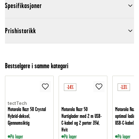
Spesifikasjoner
Prishistorikk
Bestselgere i samme kategori
-14%
-13%
tectTech
Motorola Razr 50 Crystal
Motorola Razr 50
Motorola Razr 5
Hybrid-deksel,
Hurtiglader med 2 m USB-
optimal lading
Gjennomsiktig
C-kabel og 2 porter 35W,
USB-C-kabel, Hv
Hvit
På lager
På lager
På lager