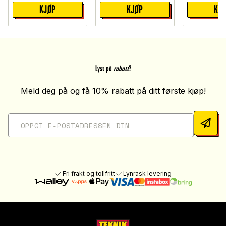
KJØP
KJØP
KJ
Lyst på
rabatt
?
Meld deg på og få 10% rabatt på ditt første kjøp!
Fri frakt og tollfritt
Lynrask levering