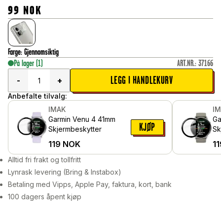
99
NOK
Farge
:
Gjennomsiktig
På lager
(1)
ART.NR.
:
37166
LEGG I HANDLEKURV
-
+
Anbefalte tilvalg:
IMAK
I
Garmin Venu 4 41mm
Ga
KJØP
Skjermbeskytter
Sk
119
NOK
11
Alltid fri frakt og tollfritt
Lynrask levering (Bring & Instabox)
Betaling med Vipps, Apple Pay, faktura, kort, bank
100 dagers åpent kjøp