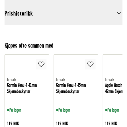
Prishistorikk
Kjøpes ofte sammen med
Imak
Imak
Imak
Garmin Venu 4 41mm
Garmin Venu 4 45mm
Apple Watch Se
Skjermbeskytter
Skjermbeskytter
42mm Skjermbe
På lager
På lager
På lager
119
NOK
119
NOK
119
NOK