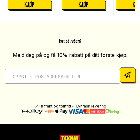
KJØP
KJØP
KJ
Lyst på
rabatt
?
Meld deg på og få 10% rabatt på ditt første kjøp!
Fri frakt og tollfritt
Lynrask levering