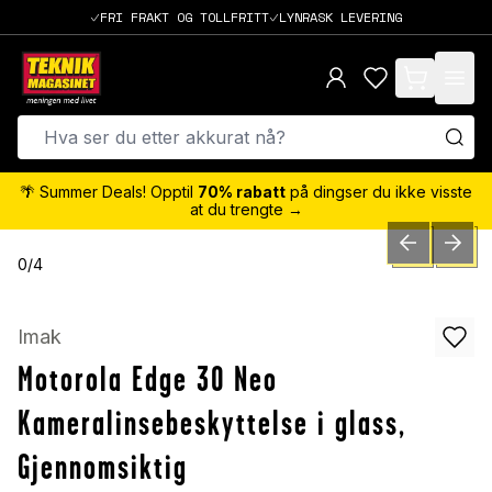
FRI FRAKT OG TOLLFRITT
LYNRASK LEVERING
items in cart,
🌴 Summer Deals! Opptil
70% rabatt
på dingser du ikke visste
at du trengte →
PREVIOUS SLID
NEXT S
0
/
4
Imak
Motorola Edge 30 Neo
Kameralinsebeskyttelse i glass,
Gjennomsiktig