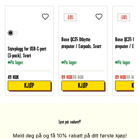
-10%
-10%
Bose QC35 Utbytte
Bose QC35 II Ut
øreputer / Earpads, Svart
øreputer / Earp
Støvplugg for USB-C-port
(3-pack), Svart
På lager
På lager
På lager
49
NOK
89
NOK
99
NOK
89
NOK
99
NOK
KJØP
KJØP
KJ
Lyst på
rabatt
?
Meld deg på og få 10% rabatt på ditt første kjøp!