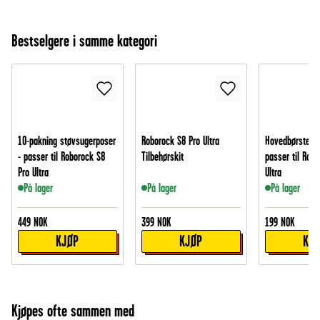
Bestselgere i samme kategori
10-pakning støvsugerposer
Roborock S8 Pro Ultra
Hovedbørste i 
- passer til Roborock S8
Tilbehørskit
passer til Robo
Pro Ultra
Ultra
På lager
På lager
På lager
449
NOK
399
NOK
199
NOK
KJØP
KJØP
KJ
Kjøpes ofte sammen med