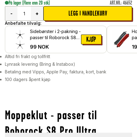
På lager
(Flere enn 20 stk)
ART.NR.
:
46652
LEGG I HANDLEKURV
-
+
Anbefalte tilvalg:
Sidebørster i 2-pakning -
Ho
passer til Roborock S8
pa
KJØP
Pro Ultra, Svart
Ro
99
NOK
1
Alltid fri frakt og tollfritt
Lynrask levering (Bring & Instabox)
Betaling med Vipps, Apple Pay, faktura, kort, bank
100 dagers åpent kjøp
Moppeklut - passer til
Roborock S8 Pro Ultra