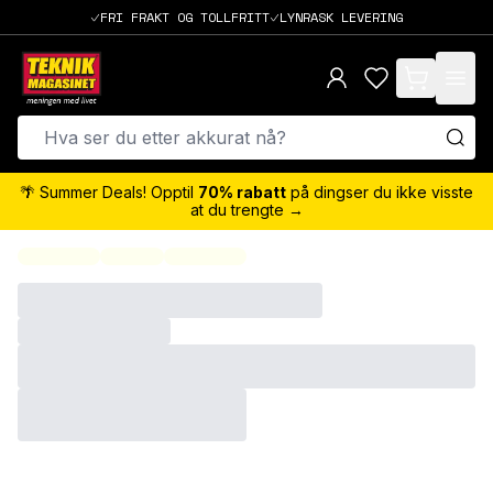
FRI FRAKT OG TOLLFRITT
LYNRASK LEVERING
items in cart,
🌴 Summer Deals! Opptil
70% rabatt
på dingser du ikke visste
at du trengte →