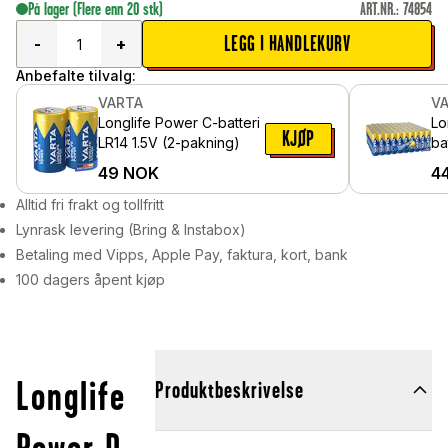
På lager
(Flere enn 20 stk)
ART.NR.
:
74854
LEGG I HANDLEKURV
-
+
Anbefalte tilvalg:
VARTA
V
Longlife Power C-batteri
Lo
KJØP
LR14 1.5V (2-pakning)
batte
pa
49
NOK
4
Alltid fri frakt og tollfritt
Lynrask levering (Bring & Instabox)
Betaling med Vipps, Apple Pay, faktura, kort, bank
100 dagers åpent kjøp
Longlife
Produktbeskrivelse
Power D-