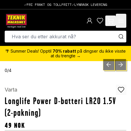
FRI FRAKT OG TOLLFRITT
LYNRASK LEVERING
items in cart,
🌴 Summer Deals! Opptil
70% rabatt
på dingser du ikke visste
at du trengte →
PREVIOUS SLID
NEXT S
0
/
4
Varta
Longlife Power D-batteri LR20 1.5V
(2-pakning)
49
NOK