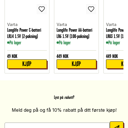
Varta
Varta
Varta
Longlife Power C-batteri
Longlife Power AA-batteri
Longlife Power 
LR14 1.5V (2-pakning)
LR6 1.5V (100-pakning)
LR03 1.5V (100
På lager
På lager
På lager
49
NOK
449
NOK
449
NOK
KJØP
KJØP
KJ
Lyst på
rabatt
?
Meld deg på og få 10% rabatt på ditt første kjøp!