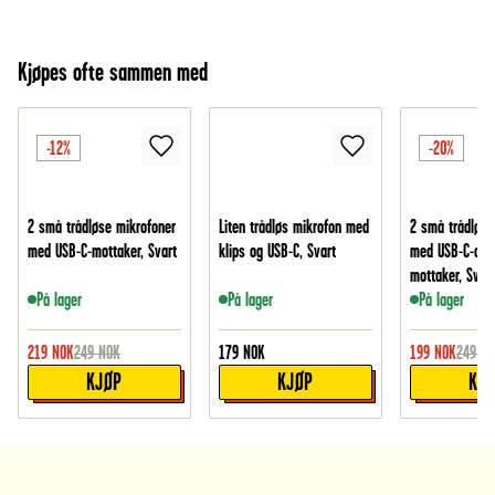
Kjøpes ofte sammen med
-12%
-20%
2 små trådløse mikrofoner
Liten trådløs mikrofon med
2 små trådløse
med USB-C-mottaker, Svart
klips og USB-C, Svart
med USB-C-og L
mottaker, Svart
På lager
På lager
På lager
219
NOK
249
NOK
179
NOK
199
NOK
249
NO
KJØP
KJØP
KJ