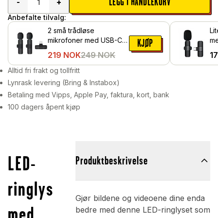
LEGG I HANDLEKURV
-
+
Anbefalte tilvalg:
2 små trådløse
Li
mikrofoner med USB-C-
me
KJØP
mottaker, Svart
Sv
219
NOK
249
NOK
1
Alltid fri frakt og tollfritt
Lynrask levering (Bring & Instabox)
Betaling med Vipps, Apple Pay, faktura, kort, bank
100 dagers åpent kjøp
LED-
Produktbeskrivelse
ringlys
Gjør bildene og videoene dine enda
med
bedre med denne LED-ringlyset som