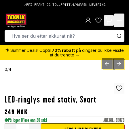
FRI FRAKT OG TOLLFRITT
LYNRASK LEVERING
items in cart,
🌴 Summer Deals! Opptil
70% rabatt
på dingser du ikke visste
at du trengte →
PREVIOUS SLID
NEXT S
0
/
4
LED-ringlys med stativ, Svart
249
NOK
På lager
(Flere enn 20 stk)
ART.NR.
:
65078