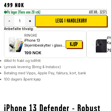
499
NOK
På lager
(Flere enn 20 stk)
ART.NR.
:
32371
LEGG I HANDLEKURV
-
+
Anbefalte tilvalg:
RINGKE
iP
iPhone 13
Ka
KJØP
Skjermbeskytter i glass
i 
7
med monteringsramme
199
NOK
(2-pack)
Alltid fri frakt og tollfritt
Lynrask levering (Bring & Instabox)
Betaling med Vipps, Apple Pay, faktura, kort, bank
100 dagers åpent kjøp
iPhone 13 Defender - Robust