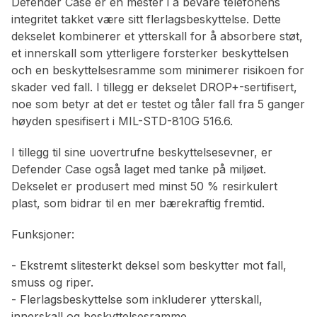
Defender Case er en mester i å bevare telefonens
integritet takket være sitt flerlagsbeskyttelse. Dette
dekselet kombinerer et ytterskall for å absorbere støt,
et innerskall som ytterligere forsterker beskyttelsen
och en beskyttelsesramme som minimerer risikoen for
skader ved fall. I tillegg er dekselet DROP+-sertifisert,
noe som betyr at det er testet og tåler fall fra 5 ganger
høyden spesifisert i MIL-STD-810G 516.6.
I tillegg til sine uovertrufne beskyttelsesevner, er
Defender Case også laget med tanke på miljøet.
Dekselet er produsert med minst 50 % resirkulert
plast, som bidrar til en mer bærekraftig fremtid.
Funksjoner:
- Ekstremt slitesterkt deksel som beskytter mot fall,
smuss og riper.
- Flerlagsbeskyttelse som inkluderer ytterskall,
innerskall og beskyttelsesramme.