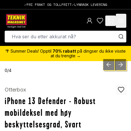
FRI FRAKT OG TOLLFRITT
LYNRASK LEVERING
items in cart,
🌴 Summer Deals! Opptil
70% rabatt
på dingser du ikke visste
at du trengte →
PREVIOUS SLID
NEXT S
0
/
4
Otterbox
iPhone 13 Defender - Robust
mobildeksel med høy
beskyttelsesgrad, Svart