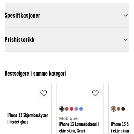
Spesifikasjoner
Prishistorikk
Bestselgere i samme kategori
iPhone 13 Skjermbeskytter
Mobique
i herdet glass
iPhone 13 Lommeboketui i
iPhone 13 Smid
ekte skinn, Svart
i ekte skinn, B