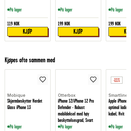
På lager
På lager
På lager
119
NOK
199
NOK
199
NOK
KJØP
KJØP
KJ
Kjøpes ofte sammen med
-11%
Mobique
Otterbox
Smartline
Skjermbeskytter Herdet
iPhone 12/iPhone 12 Pro
Apple iPhone 13
Glass iPhone 13
Defender - Robust
optimal lading
mobildeksel med høy
kabel, Hvit
beskyttelsesgrad, Svart
På lager
På lager
På lager