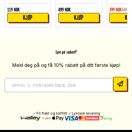
119
NOK
499
NOK
399
NOK
449
NO
KJØP
KJØP
KJ
Lyst på
rabatt
?
Meld deg på og få 10% rabatt på ditt første kjøp!
Fri frakt og tollfritt
Lynrask levering