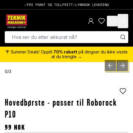
FRI FRAKT OG TOLLFRITT
LYNRASK LEVERING
items in cart,
🌴 Summer Deals! Opptil
70% rabatt
på dingser du ikke visste
at du trengte →
PREVIOUS SLID
NEXT S
0
/
3
Hovedbørste - passer til Roborock
P10
99
NOK