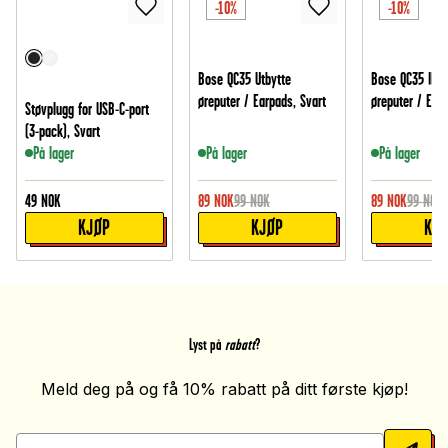
-10%
-10%
Bose QC35 Utbytte
Bose QC35 II Ut
øreputer / Earpads, Svart
øreputer / Earp
Støvplugg for USB-C-port
(3-pack), Svart
På lager
På lager
På lager
49
NOK
89
NOK
99
NOK
89
NOK
99
NOK
KJØP
KJØP
KJ
Lyst på
rabatt
?
Meld deg på og få 10% rabatt på ditt første kjøp!