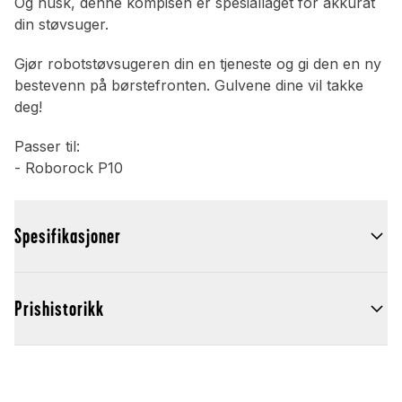
Og husk, denne kompisen er spesiallaget for akkurat
din støvsuger.
Gjør robotstøvsugeren din en tjeneste og gi den en ny
bestevenn på børstefronten. Gulvene dine vil takke
deg!
Passer til:
- Roborock P10
Spesifikasjoner
Prishistorikk