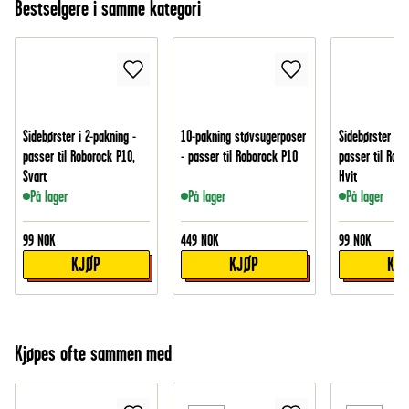
Bestselgere i samme kategori
Sidebørster i 2-pakning -
10-pakning støvsugerposer
Sidebørster i 2
passer til Roborock P10,
- passer til Roborock P10
passer til Robo
Svart
Hvit
På lager
På lager
På lager
99
NOK
449
NOK
99
NOK
KJØP
KJØP
KJ
Kjøpes ofte sammen med