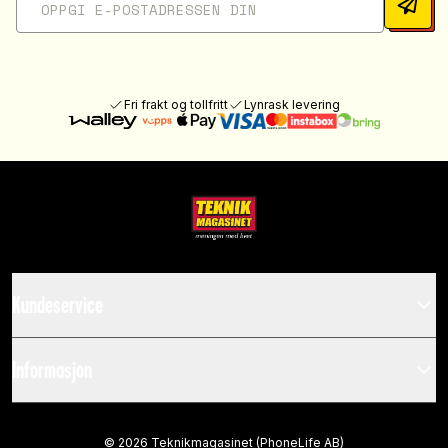
Fri frakt og tollfritt
Lynrask levering
Kundeservice
Informasjon
©
2026
Teknikmagasinet (PhoneLife AB)