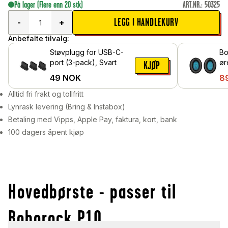
På lager
(Flere enn 20 stk)
ART.NR.
:
50325
LEGG I HANDLEKURV
-
+
Anbefalte tilvalg:
Støvplugg for USB-C-
Bo
port (3-pack), Svart
ør
KJØP
Sv
49
NOK
8
Alltid fri frakt og tollfritt
Lynrask levering (Bring & Instabox)
Betaling med Vipps, Apple Pay, faktura, kort, bank
100 dagers åpent kjøp
Hovedbørste - passer til
Roborock P10