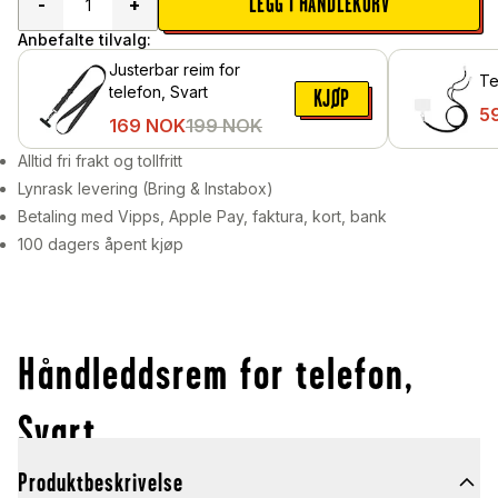
LEGG I HANDLEKURV
-
+
Anbefalte tilvalg:
Justerbar reim for
Te
telefon, Svart
KJØP
5
169
NOK
199
NOK
Alltid fri frakt og tollfritt
Lynrask levering (Bring & Instabox)
Betaling med Vipps, Apple Pay, faktura, kort, bank
100 dagers åpent kjøp
Håndleddsrem for telefon,
Svart
Produktbeskrivelse