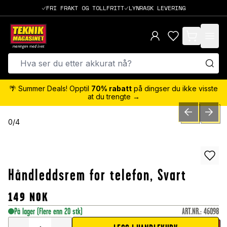
FRI FRAKT OG TOLLFRITT
LYNRASK LEVERING
items in cart,
🌴 Summer Deals! Opptil
70% rabatt
på dingser du ikke visste
at du trengte →
PREVIOUS SLID
NEXT S
0
/
4
Håndleddsrem for telefon, Svart
149
NOK
På lager
(Flere enn 20 stk)
ART.NR.
:
46098