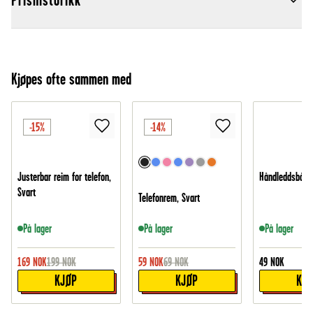
Prishistorikk
Kjøpes ofte sammen med
-15%
-14%
Justerbar reim for telefon,
Håndleddsbånd,
Svart
Telefonrem, Svart
På lager
På lager
På lager
169
NOK
199
NOK
59
NOK
69
NOK
49
NOK
KJØP
KJØP
KJ