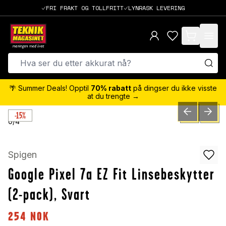
FRI FRAKT OG TOLLFRITT
LYNRASK LEVERING
items in cart,
🌴 Summer Deals! Opptil
70% rabatt
på dingser du ikke visste
at du trengte →
-15%
PREVIOUS SLID
NEXT S
0
/
4
Spigen
Google Pixel 7a EZ Fit Linsebeskytter
(2-pack), Svart
254
NOK