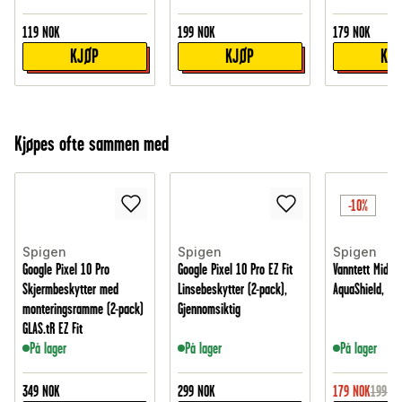
119
NOK
199
NOK
179
NOK
KJØP
KJØP
KJ
Kjøpes ofte sammen med
-10%
Spigen
Spigen
Spigen
Google Pixel 10 Pro
Google Pixel 10 Pro EZ Fit
Vanntett Midje
Skjermbeskytter med
Linsebeskytter (2-pack),
AquaShield, Sva
monteringsramme (2-pack)
Gjennomsiktig
GLAS.tR EZ Fit
På lager
På lager
På lager
349
NOK
299
NOK
179
NOK
199
NO