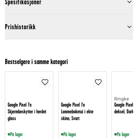
Spesifikasjoner
Prishistorikk
Bestselgere i samme kategori
Ringke
Google Pixel 7a
Google Pixel 7a
Google Pixel 7
Skjermbeskytter i herdet
Lommeboketui i ekte
deksel, Dark G
glass
skinn, Svart
På lager
På lager
På lager