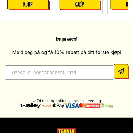
KJØP
KJØP
KJ
Lyst på
rabatt
?
Meld deg på og få 10% rabatt på ditt første kjøp!
Fri frakt og tollfritt
Lynrask levering