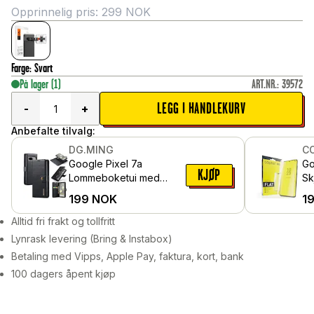
Opprinnelig pris:
299
NOK
Farge
:
Svart
På lager
(1)
ART.NR.
:
39572
LEGG I HANDLEKURV
-
+
Anbefalte tilvalg:
DG.MING
C
Google Pixel 7a
Go
KJØP
Lommeboketui med
Sk
avtakbart deksel, Black
he
199
NOK
1
Ex
Alltid fri frakt og tollfritt
Lynrask levering (Bring & Instabox)
Betaling med Vipps, Apple Pay, faktura, kort, bank
100 dagers åpent kjøp