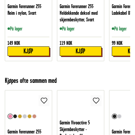
Garmin Forerunner 255
Garmin Forerunner 255
Garmin Forerun
Reim i nylon, Svart
Heldekkende deksel med
Ladekabel USB-
skjermbeskytter, Svart
På lager
På lager
På lager
149
NOK
119
NOK
99
NOK
KJØP
KJØP
KJ
Kjøpes ofte sammen med
Garmin Vivoactive 5
Skjermbeskytter -
Garmin Forerunner 255
Garmin Forerun