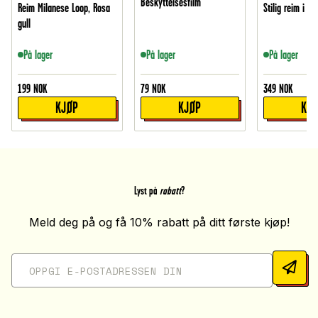
Beskyttelsesfilm
Reim Milanese Loop, Rosa
Stilig reim i tit
gull
På lager
På lager
På lager
199
NOK
79
NOK
349
NOK
KJØP
KJØP
KJ
Lyst på
rabatt
?
Meld deg på og få 10% rabatt på ditt første kjøp!