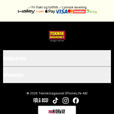
Fri frakt og tollfritt
Lynrask levering
Kundeservice
Informasjon
©
2026
Teknikmagasinet (PhoneLife AB)
FØLG OSS!
TIKTOK
INSTAGRAM
FACEBOOK
NORWAY