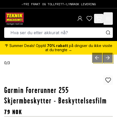
FRI FRAKT OG TOLLFRITT
LYNRASK LEVERING
items in cart,
🌴 Summer Deals! Opptil
70% rabatt
på dingser du ikke visste
at du trengte →
PREVIOUS SLID
NEXT S
0
/
3
Garmin Forerunner 255
Skjermbeskytter - Beskyttelsesfilm
79
NOK