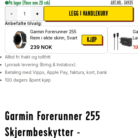
På lager
(Flere enn 20 stk)
ART.NR.
:
34935
LEGG I HANDLEKURV
-
+
Anbefalte tilvalg:
Garmin Forerunner 255
Ga
Reim i ekte skinn, Svart
La
KJØP
ve
239
NOK
1
Alltid fri frakt og tollfritt
Lynrask levering (Bring & Instabox)
Betaling med Vipps, Apple Pay, faktura, kort, bank
100 dagers åpent kjøp
Garmin Forerunner 255
Skjermbeskytter -