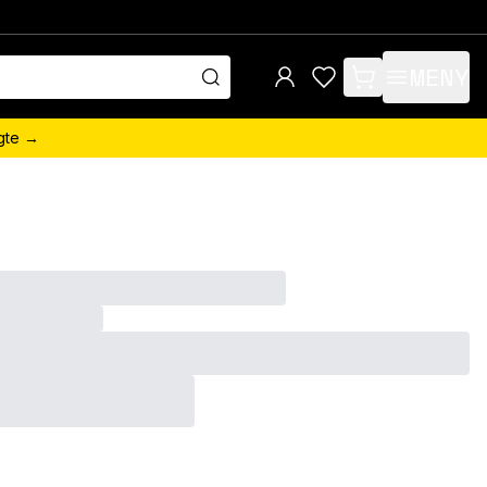
MENY
items in cart, view 
ngte →