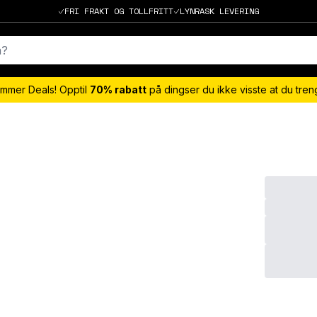
FRI FRAKT OG TOLLFRITT
LYNRASK LEVERING
mmer Deals! Opptil
70% rabatt
på dingser du ikke visste at du tre