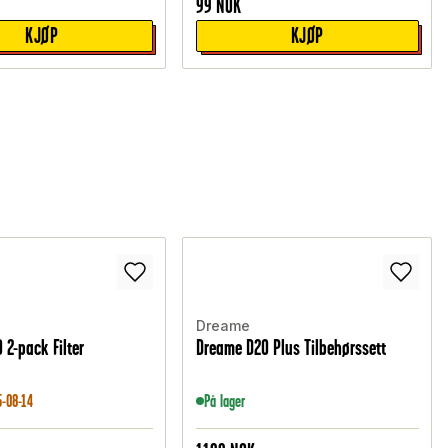
99
NOK
KJØP
KJØP
Dreame
 2-pack Filter
Dreame D20 Plus Tilbehørssett
6-08-14
På lager