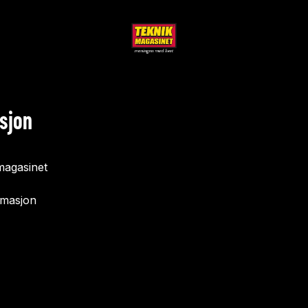
sjon
agasinet
rmasjon