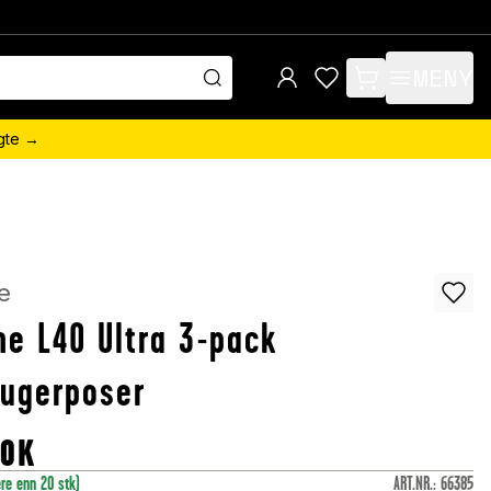
MENY
items in cart, view 
ngte →
e
e L40 Ultra 3-pack
sugerposer
OK
ere enn 20 stk)
ART.NR.
:
66385