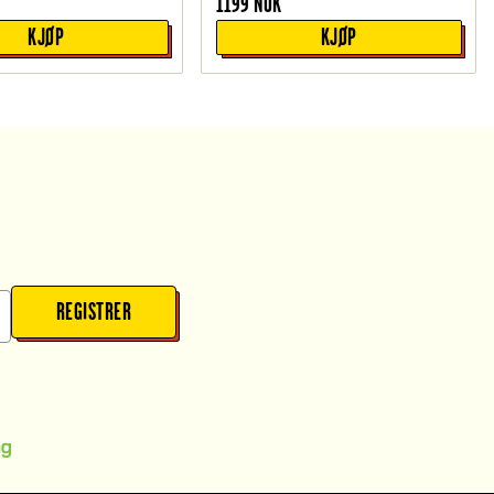
1199
NOK
KJØP
KJØP
REGISTRER