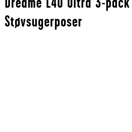
Dreame L40 Ultra 3-pack
Støvsugerposer