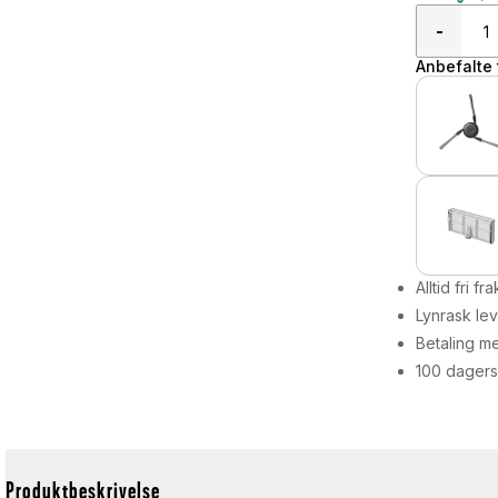
-
Anbefalte t
Alltid fri fra
Lynrask lev
Betaling me
100 dagers
Produktbeskrivelse