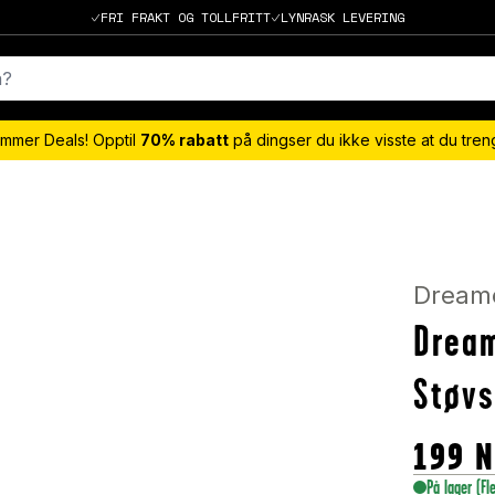
FRI FRAKT OG TOLLFRITT
LYNRASK LEVERING
mmer Deals! Opptil
70% rabatt
på dingser du ikke visste at du tre
Dream
Dream
Støv
199
N
På lager
(Fl