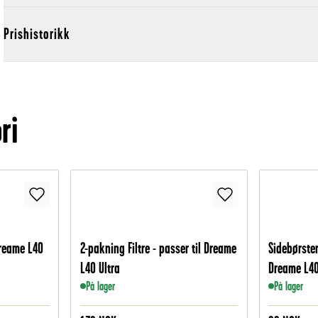
Prishistorikk
ri
Dreame L40
2-pakning Filtre - passer til Dreame
Sidebørster
L40 Ultra
Dreame L40
På lager
På lager