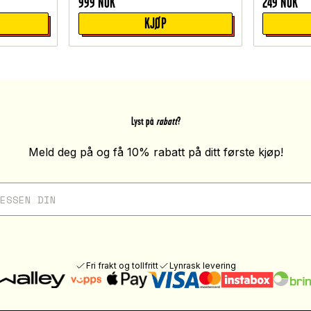
999
NOK
249
NOK
KJØP
Lyst på
rabatt
?
Meld deg på og få 10% rabatt på ditt første kjøp!
Fri frakt og tollfritt
Lynrask levering