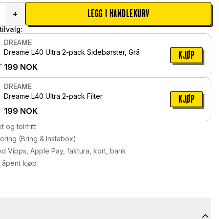
LEGG I HANDLEKURV
+
ilvalg:
DREAME
Dreame L40 Ultra 2-pack Sidebørster, Grå
KJØP
199
NOK
DREAME
Dreame L40 Ultra 2-pack Filter
KJØP
199
NOK
kt og tollfritt
ering (Bring & Instabox)
d Vipps, Apple Pay, faktura, kort, bank
 åpent kjøp