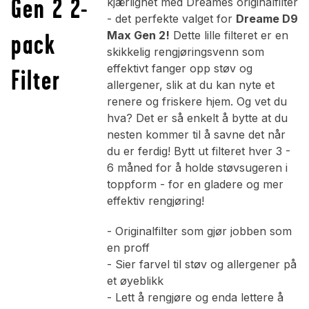
Gen 2 2-
kjærlighet med Dreames originalfilter
- det perfekte valget for
Dreame D9
pack
Max Gen 2!
Dette lille filteret er en
skikkelig rengjøringsvenn som
effektivt fanger opp støv og
Filter
allergener, slik at du kan nyte et
renere og friskere hjem. Og vet du
hva? Det er så enkelt å bytte at du
nesten kommer til å savne det når
du er ferdig! Bytt ut filteret hver 3 -
6 måned for å holde støvsugeren i
toppform - for en gladere og mer
effektiv rengjøring!
- Originalfilter som gjør jobben som
en proff
- Sier farvel til støv og allergener på
et øyeblikk
- Lett å rengjøre og enda lettere å