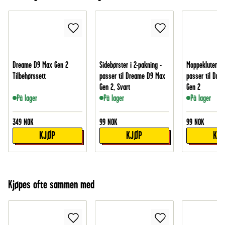
Dreame D9 Max Gen 2
Sidebørster i 2-pakning -
Moppekluter i 2
Tilbehørssett
passer til Dreame D9 Max
passer til Dre
Gen 2, Svart
Gen 2
På lager
På lager
På lager
349
NOK
99
NOK
99
NOK
KJØP
KJØP
KJ
Kjøpes ofte sammen med