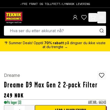
FRI FRAKT OG TOLLFRITT
LYNRASK LEVERING
items in cart,
🌴 Summer Deals! Opptil
70% rabatt
på dingser du ikke visste
at du trengte →
Dreame
Dreame D9 Max Gen 2 2-pack Filter
249
NOK
På lager
(3)
ART.NR.
:
66143