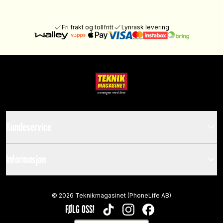
Fri frakt og tollfritt
Lynrask levering
Kundeservice
Informasjon
©
2026
Teknikmagasinet (PhoneLife AB)
FØLG OSS!
TIKTOK
INSTAGRAM
FACEBOOK