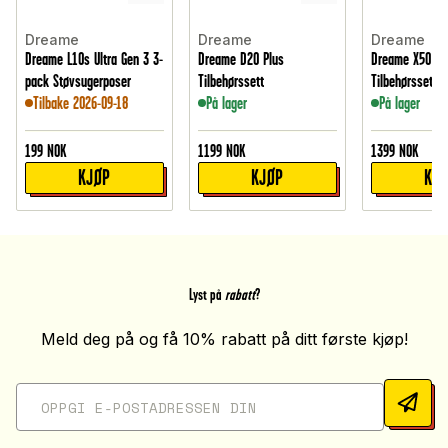
Dreame
Dreame
Dreame
Dreame L10s Ultra Gen 3 3-
Dreame D20 Plus
Dreame X50 Ult
pack Støvsugerposer
Tilbehørssett
Tilbehørssett
Tilbake 2026-09-18
På lager
På lager
199
NOK
1199
NOK
1399
NOK
KJØP
KJØP
KJ
Lyst på
rabatt
?
Meld deg på og få 10% rabatt på ditt første kjøp!