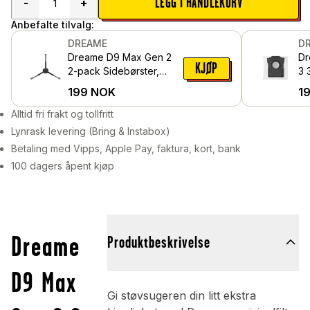
LEGG I HANDLEKURV
-
+
Anbefalte tilvalg:
DREAME
D
Dreame D9 Max Gen 2
Dr
KJØP
2-pack Sidebørster,
3 
Svart
St
199
NOK
1
Alltid fri frakt og tollfritt
Lynrask levering (Bring & Instabox)
Betaling med Vipps, Apple Pay, faktura, kort, bank
100 dagers åpent kjøp
Dreame
Produktbeskrivelse
D9 Max
Gi støvsugeren din litt ekstra