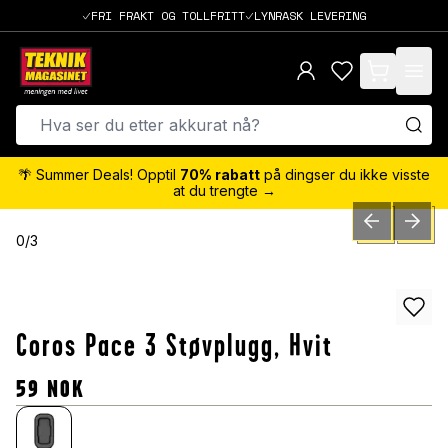
FRI FRAKT OG TOLLFRITT
LYNRASK LEVERING
items in cart,
🌴 Summer Deals! Opptil
70% rabatt
på dingser du ikke visste
at du trengte →
PREVIOUS SLID
NEXT S
0
/
3
Coros Pace 3 Støvplugg, Hvit
59
NOK