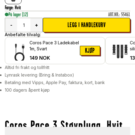
Farge
:
Hvit
På lager
(12)
ART.NR.
:
55461
LEGG I HANDLEKURV
-
+
Anbefalte tilvalg:
Coros Pace 3 Ladekabel
Co
1m, Svart
si
KJØP
149
NOK
1
Alltid fri frakt og tollfritt
Lynrask levering (Bring & Instabox)
Betaling med Vipps, Apple Pay, faktura, kort, bank
100 dagers åpent kjøp
Coros Pace 3 Støvplugg, Hvit