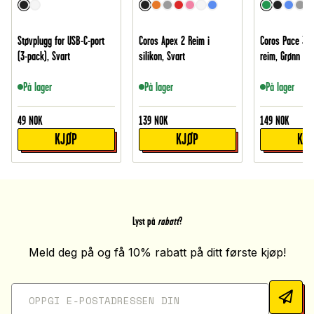
Støvplugg for USB-C-port
Coros Apex 2 Reim i
Coros Pace 3 E
(3-pack), Svart
silikon, Svart
reim, Grønn
På lager
På lager
På lager
49
NOK
139
NOK
149
NOK
KJØP
KJØP
KJ
Lyst på
rabatt
?
Meld deg på og få 10% rabatt på ditt første kjøp!