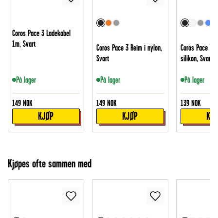
Coros Pace 3 Ladekabel
1m, Svart
Coros Pace 3 Reim i nylon,
Coros Pace 3 R
Svart
silikon, Svart
På lager
På lager
På lager
149
NOK
149
NOK
139
NOK
KJØP
KJØP
KJ
Kjøpes ofte sammen med