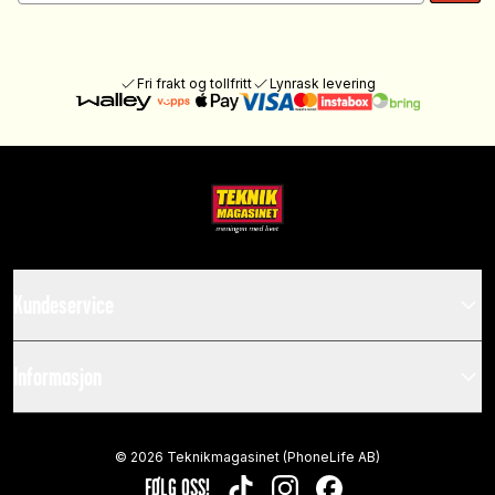
Fri frakt og tollfritt
Lynrask levering
Kundeservice
Informasjon
©
2026
Teknikmagasinet (PhoneLife AB)
FØLG OSS!