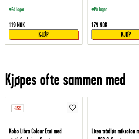
På lager
På lager
119
NOK
179
NOK
KJØP
KJØP
Kjøpes ofte sammen med
-15%
Kobo Libra Colour Etui med
Liten trådløs mikrofon 