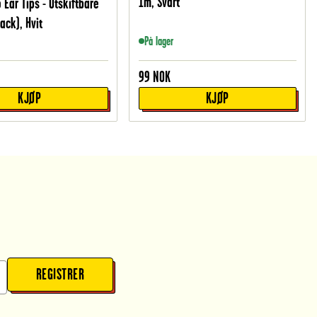
1m, Svart
 Ear Tips - Utskiftbare
ack), Hvit
På lager
99
NOK
KJØP
KJØP
REGISTRER