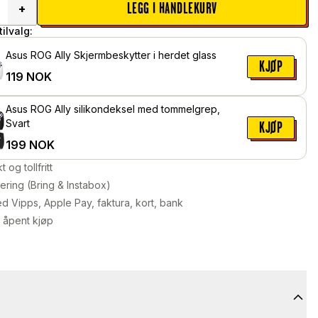
LEGG I HANDLEKURV
+
ilvalg:
Asus ROG Ally Skjermbeskytter i herdet glass
KJØP
119
NOK
Asus ROG Ally silikondeksel med tommelgrep,
Svart
KJØP
199
NOK
kt og tollfritt
ering (Bring & Instabox)
d Vipps, Apple Pay, faktura, kort, bank
 åpent kjøp