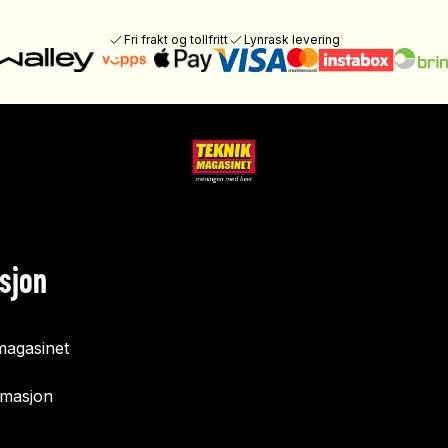
Fri frakt og tollfritt
Lynrask levering
sjon
agasinet
rmasjon