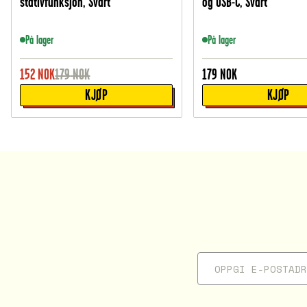
stativfunksjon, Svart
og USB-C, Svart
På lager
På lager
152
NOK
179
NOK
179
NOK
KJØP
KJØP