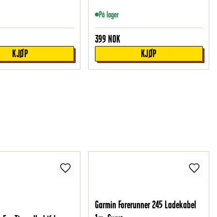
På lager
399
NOK
KJØP
KJØP
Garmin Forerunner 245 Ladekabel