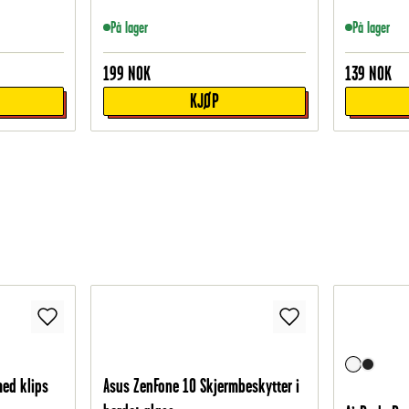
På lager
På lager
199
NOK
139
NOK
KJØP
med klips
Asus ZenFone 10 Skjermbeskytter i