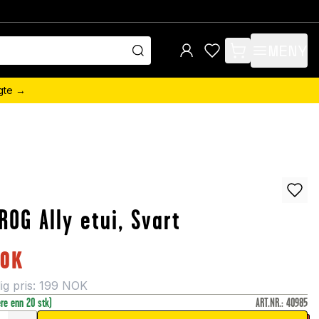
MENY
items in cart, view 
ngte →
ROG Ally etui, Svart
OK
g pris:
199
NOK
ere enn 20 stk)
ART.NR.
:
40985