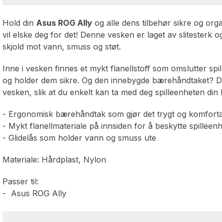
Hold din
Asus ROG Ally
og alle dens tilbehør sikre og org
vil elske deg for det! Denne vesken er laget av slitesterk o
skjold mot vann, smuss og støt.
Inne i vesken finnes et mykt flanellstoff som omslutter sp
og holder dem sikre. Og den innebygde bærehåndtaket? De
vesken, slik at du enkelt kan ta med deg spilleenheten din
- Ergonomisk bærehåndtak som gjør det trygt og komfort
- Mykt flanellmateriale på innsiden for å beskytte spilleen
- Glidelås som holder vann og smuss ute
Materiale: Hårdplast, Nylon
Passer til:
- Asus ROG Ally