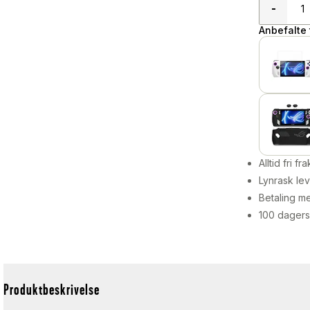
-
Anbefalte t
Alltid fri fra
Lynrask lev
Betaling me
100 dagers
Produktbeskrivelse