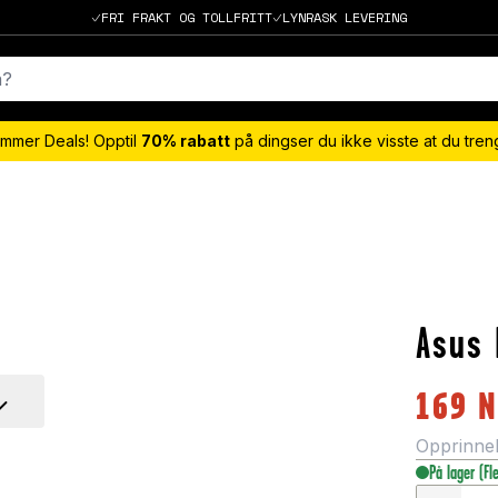
FRI FRAKT OG TOLLFRITT
LYNRASK LEVERING
mmer Deals! Opptil
70% rabatt
på dingser du ikke visste at du tre
Asus 
169
N
Opprinneli
På lager
(Fl