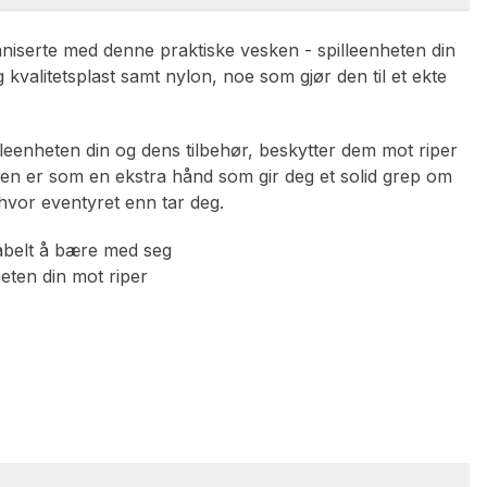
aniserte med denne praktiske vesken - spilleenheten din
g kvalitetsplast samt nylon, noe som gjør den til et ekte
illeenheten din og dens tilbehør, beskytter dem mot riper
n er som en ekstra hånd som gir deg et solid grep om
 hvor eventyret enn tar deg.
abelt å bære med seg
heten din mot riper