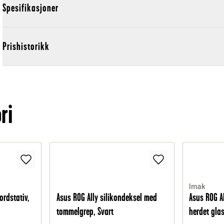
Spesifikasjoner
Prishistorikk
ri
Imak
ordstativ,
Asus ROG Ally silikondeksel med
Asus ROG Al
tommelgrep, Svart
herdet gla