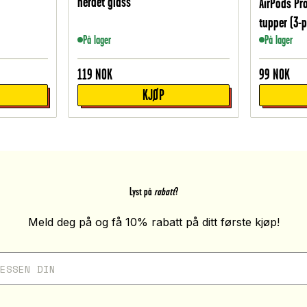
herdet glass
AirPods Pro
tupper (3-p
På lager
På lager
119
NOK
99
NOK
KJØP
Lyst på
rabatt
?
Meld deg på og få 10% rabatt på ditt første kjøp!