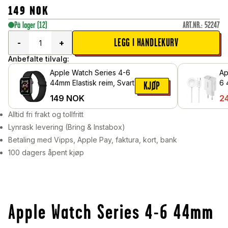
149
NOK
På lager
(12)
ART.NR.
:
52247
LEGG I HANDLEKURV
-
+
Anbefalte tilvalg:
Apple Watch Series 4-6
Ap
44mm Elastisk reim, Svart
6 
KJØP
& 
149
NOK
2
Alltid fri frakt og tollfritt
Lynrask levering (Bring & Instabox)
Betaling med Vipps, Apple Pay, faktura, kort, bank
100 dagers åpent kjøp
Apple Watch Series 4-6 44mm