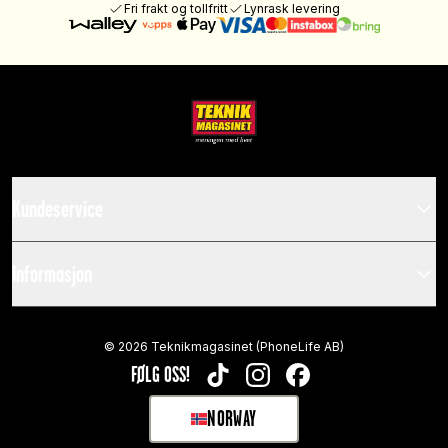
Fri frakt og tollfritt
Lynrask levering
Kundeservice
Informasjon
©
2026
Teknikmagasinet (PhoneLife AB)
FØLG OSS!
TIKTOK
INSTAGRAM
FACEBOOK
NORWAY
SELECT MARKET