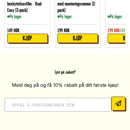
beskyttelsesfilm - Dual
med monteringsramme (2-
Easy (3-pack)
pack)
På lager
På lager
På lager
149
NOK
199
NOK
199
NOK
249
NO
KJØP
KJØP
KJ
Lyst på
rabatt
?
Meld deg på og få 10% rabatt på ditt første kjøp!