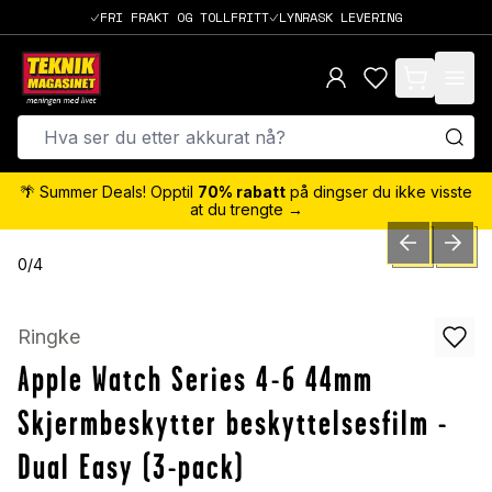
FRI FRAKT OG TOLLFRITT
LYNRASK LEVERING
items in cart,
🌴 Summer Deals! Opptil
70% rabatt
på dingser du ikke visste
at du trengte →
PREVIOUS SLID
NEXT S
0
/
4
Ringke
Apple Watch Series 4-6 44mm
Skjermbeskytter beskyttelsesfilm -
Dual Easy (3-pack)