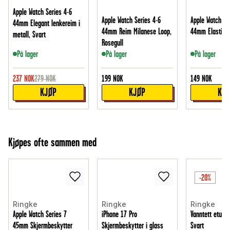
Apple Watch Series 4-6
Apple Watch Series 4-6
Apple Watch Se
44mm Elegant lenkereim i
44mm Reim Milanese Loop,
44mm Elastisk 
metall, Svart
Rosegull
På lager
På lager
På lager
237
NOK
279
NOK
199
NOK
149
NOK
KJØP
KJØP
KJ
Kjøpes ofte sammen med
-20%
Ringke
Ringke
Ringke
Apple Watch Series 7
iPhone 17 Pro
Vanntett etui fo
45mm Skjermbeskytter
Skjermbeskytter i glass
Svart