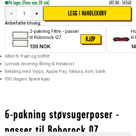
På lager
(Flere enn 20 stk)
ART.NR.
:
56568
LEGG I HANDLEKURV
-
+
Anbefalte tilvalg:
2-pakning Filtre - passer
Ho
til Roborock Q7
KJØP
139
NOK
1
Alltid fri frakt og tollfritt
Lynrask levering (Bring & Instabox)
Betaling med Vipps, Apple Pay, faktura, kort, bank
100 dagers åpent kjøp
6-pakning støvsugerposer -
passer til Roborock Q7