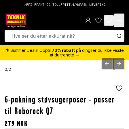
FRI FRAKT OG TOLLFRITT
LYNRASK LEVERING
items in cart,
🌴 Summer Deals! Opptil
70% rabatt
på dingser du ikke visste
at du trengte →
PREVIOUS SLID
NEXT S
0
/
2
6-pakning støvsugerposer - passer
til Roborock Q7
279
NOK