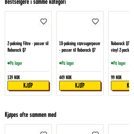
Bestselgere i samme kategori
2-pakning Filtre - passer til
10-pakning støvsugerposer
Roborock Q7 Si
Roborock Q7
- passer til Roborock Q7
vinyl 2-pack, S
På lager
På lager
På lager
139
NOK
449
NOK
99
NOK
KJØP
KJØP
KJ
Kjøpes ofte sammen med