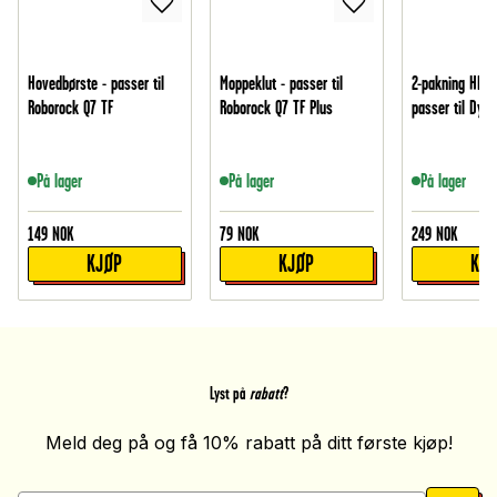
Hovedbørste - passer til
Moppeklut - passer til
2-pakning HEPA-
Roborock Q7 TF
Roborock Q7 TF Plus
passer til Dys
På lager
På lager
På lager
149
NOK
79
NOK
249
NOK
KJØP
KJØP
KJ
Lyst på
rabatt
?
Meld deg på og få 10% rabatt på ditt første kjøp!