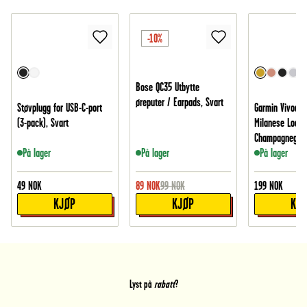
-10%
Bose QC35 Utbytte
øreputer / Earpads, Svart
Støvplugg for USB-C-port
Garmin Vivoact
(3-pack), Svart
Milanese Loop,
Champagnegull
På lager
På lager
På lager
49
NOK
89
NOK
99
NOK
199
NOK
KJØP
KJØP
KJ
Lyst på
rabatt
?