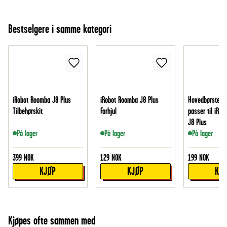
Bestselgere i samme kategori
iRobot Roomba J8 Plus
iRobot Roomba J8 Plus
Hovedbørste i 
Tilbehørskit
Forhjul
passer til iRo
J8 Plus
På lager
På lager
På lager
399
NOK
129
NOK
199
NOK
KJØP
KJØP
KJ
Kjøpes ofte sammen med