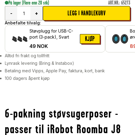
På lager
(Flere enn 20 stk)
ART.NR.
:
65273
LEGG I HANDLEKURV
-
+
Anbefalte tilvalg:
Støvplugg for USB-C-
Bo
port (3-pack), Svart
ør
KJØP
Sv
49
NOK
8
Alltid fri frakt og tollfritt
Lynrask levering (Bring & Instabox)
Betaling med Vipps, Apple Pay, faktura, kort, bank
100 dagers åpent kjøp
6-pakning støvsugerposer -
passer til iRobot Roomba J8