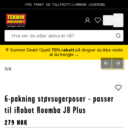
FRI FRAKT OG TOLLFRITT
LYNRASK LEVERING
items in cart,
🌴 Summer Deals! Opptil
70% rabatt
på dingser du ikke visste
at du trengte →
PREVIOUS SLID
NEXT S
0
/
4
6-pakning støvsugerposer - passer
til iRobot Roomba J8 Plus
279
NOK