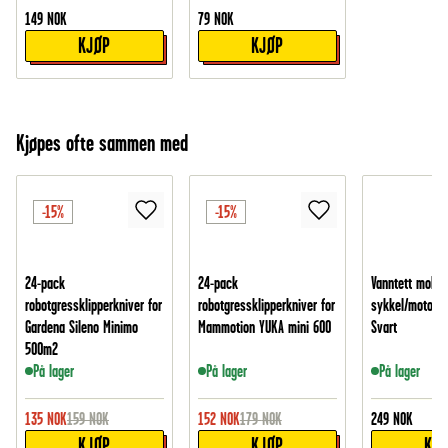
149
NOK
79
NOK
KJØP
KJØP
Kjøpes ofte sammen med
-15%
-15%
24-pack
24-pack
Vanntett mobilh
robotgressklipperkniver for
robotgressklipperkniver for
sykkel/motorsy
Gardena Sileno Minimo
Mammotion YUKA mini 600
Svart
500m2
På lager
På lager
På lager
135
NOK
159
NOK
152
NOK
179
NOK
249
NOK
KJØP
KJØP
KJ