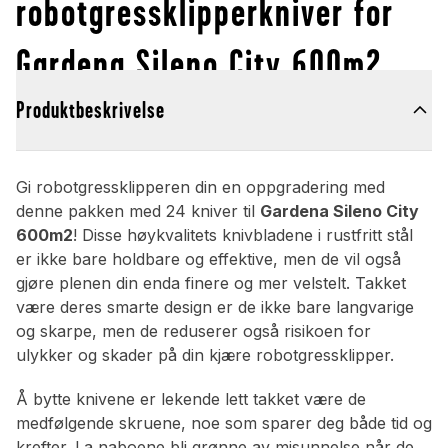
robotgressklipperkniver for
Gardena Sileno City 600m2
Produktbeskrivelse
Gi robotgressklipperen din en oppgradering med
denne pakken med 24 kniver til
Gardena Sileno City
600m2
! Disse høykvalitets knivbladene i rustfritt stål
er ikke bare holdbare og effektive, men de vil også
gjøre plenen din enda finere og mer velstelt. Takket
være deres smarte design er de ikke bare langvarige
og skarpe, men de reduserer også risikoen for
ulykker og skader på din kjære robotgressklipper.
Å bytte knivene er lekende lett takket være de
medfølgende skruene, noe som sparer deg både tid og
krefter. La naboene bli grønne av misunnelse når de