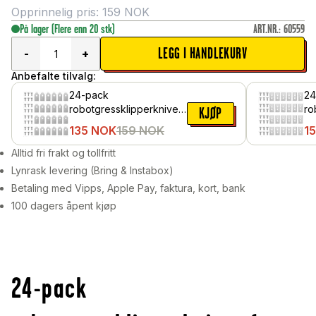
Opprinnelig pris:
159
NOK
På lager
(Flere enn 20 stk)
ART.NR.
:
60559
LEGG I HANDLEKURV
-
+
Anbefalte tilvalg:
24-pack
24
robotgressklipperkniver
ro
KJØP
for Gardena Sileno
fo
135
NOK
159
NOK
1
Minimo 500m2
mi
Alltid fri frakt og tollfritt
Lynrask levering (Bring & Instabox)
Betaling med Vipps, Apple Pay, faktura, kort, bank
100 dagers åpent kjøp
24-pack