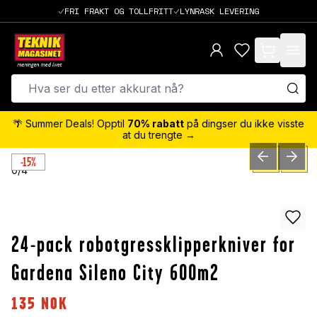
FRI FRAKT OG TOLLFRITT
LYNRASK LEVERING
items in cart,
🌴 Summer Deals! Opptil
70% rabatt
på dingser du ikke visste
at du trengte →
-15%
PREVIOUS SLID
NEXT S
0
/
4
24-pack robotgressklipperkniver for
Gardena Sileno City 600m2
135
NOK