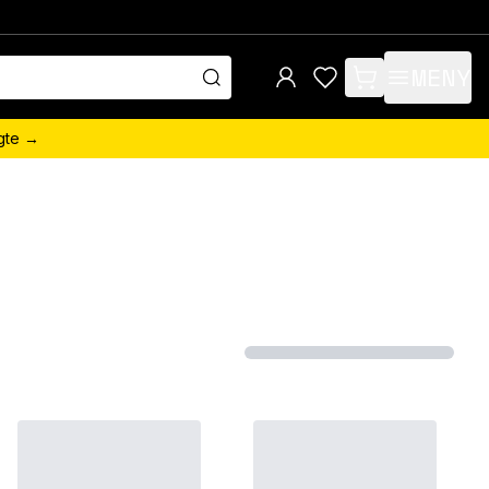
MENY
items in cart, view 
ngte →