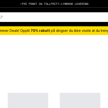
FRI FRAKT OG TOLLFRITT
LYNRASK LEVERING
mmer Deals! Opptil
70% rabatt
på dingser du ikke visste at du tre