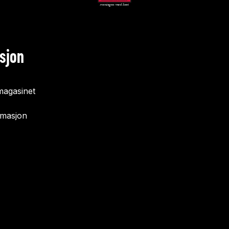
sjon
agasinet
rmasjon