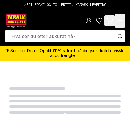
FRI FRAKT OG TOLLFRITT
LYNRASK LEVERING
items in cart,
🌴 Summer Deals! Opptil
70% rabatt
på dingser du ikke visste
at du trengte →