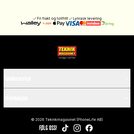
Fri frakt og tollfritt
Lynrask levering
Kundeservice
Informasjon
©
2026
Teknikmagasinet (PhoneLife AB)
FØLG OSS!
TIKTOK
INSTAGRAM
FACEBOOK