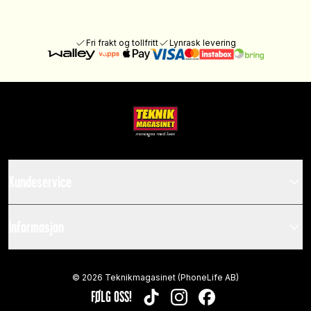
Fri frakt og tollfritt
Lynrask levering
Kundeservice
Informasjon
©
2026
Teknikmagasinet (PhoneLife AB)
FØLG OSS!
TIKTOK
INSTAGRAM
FACEBOOK