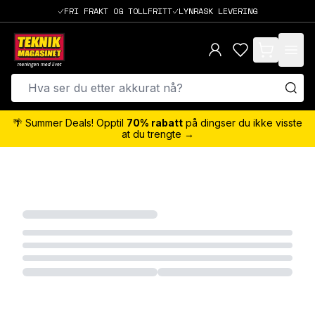
FRI FRAKT OG TOLLFRITT
LYNRASK LEVERING
items in cart,
🌴 Summer Deals! Opptil
70% rabatt
på dingser du ikke visste
at du trengte →