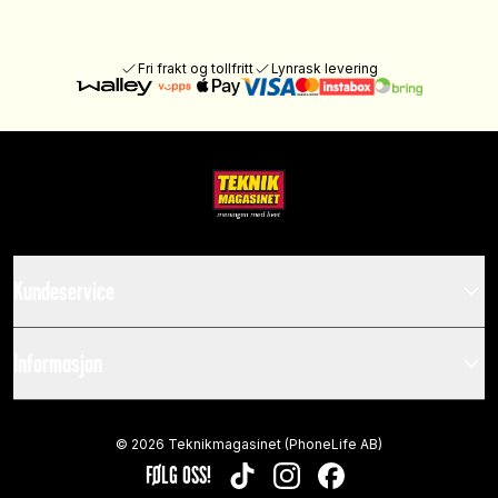
Fri frakt og tollfritt
Lynrask levering
Kundeservice
Informasjon
©
2026
Teknikmagasinet (PhoneLife AB)
FØLG OSS!
TIKTOK
INSTAGRAM
FACEBOOK