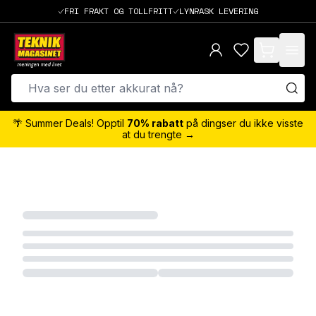
FRI FRAKT OG TOLLFRITT
LYNRASK LEVERING
items in cart,
🌴 Summer Deals! Opptil
70% rabatt
på dingser du ikke visste
at du trengte →