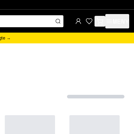
MENY
items in cart, view 
ngte →