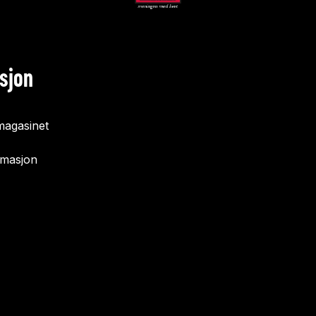
sjon
agasinet
rmasjon