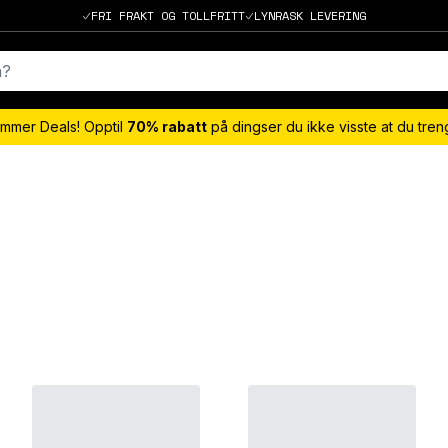
FRI FRAKT OG TOLLFRITT
LYNRASK LEVERING
mmer Deals! Opptil
70% rabatt
på dingser du ikke visste at du tre