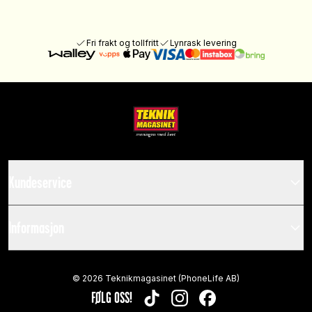
Fri frakt og tollfritt
Lynrask levering
Kundeservice
Informasjon
©
2026
Teknikmagasinet (PhoneLife AB)
FØLG OSS!
TIKTOK
INSTAGRAM
FACEBOOK