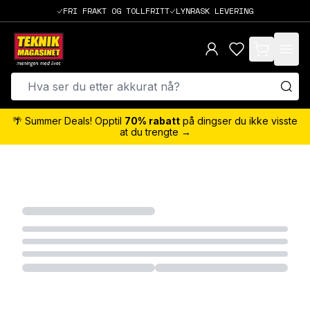
FRI FRAKT OG TOLLFRITT
LYNRASK LEVERING
items in cart,
🌴 Summer Deals! Opptil
70% rabatt
på dingser du ikke visste
at du trengte →