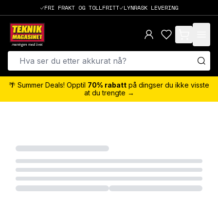
FRI FRAKT OG TOLLFRITT
LYNRASK LEVERING
items in cart,
🌴 Summer Deals! Opptil
70% rabatt
på dingser du ikke visste
at du trengte →