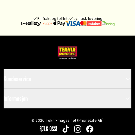
Fri frakt og tollfritt
Lynrask levering
Kundeservice
Informasjon
©
2026
Teknikmagasinet (PhoneLife AB)
FØLG OSS!
TIKTOK
INSTAGRAM
FACEBOOK